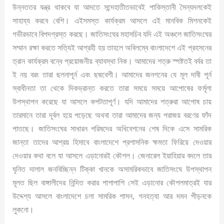
উন্নততর যন্ত্র থাকবে যা আদতে সন্দেহাতীতভাবেই পাকিস্তানী সৈন্যদলকেই
সাহায্য করবে বেশি। এইসমস্ত কার্যক্রম আসলে এই মানবিক মিশনকেই
গভীরভাবে বিপদগ্রস্ত করছে। জাতিসংঘের মহাসচিব যদি এই অঞ্চলে জাতিসংঘের
সম্মান রক্ষা করতে সত্যিই আগ্রহী হয় তাহলে অবিলম্বে বাংলাদেশে এই প্রহসনের
ত্রান কার্যক্রম বন্ধে প্রয়োজনীয় ব্যাবস্থা নিক। আমাদের শত্রু স্পষ্টতই বর্বর তা
ই নয় বরং তারা ছলনাপূর্ন এবং ছদ্মবেশী। আমাদের জনগনের যে মূল দাবী পূর্ন
স্বাধীনতা তা থেকে দিকভ্রান্ত করতে তারা সময়ে সময়ে আপোষের ফর্মূলা
উপস্থাপন করেছে যা আসলে কপটতাপূর্ণ। যদি আমাদের শত্রুরা আপোষ চায়
তারমানে তারা দূর্বল হয়ে পড়েছে অথবা তারা আমাদের জন্য পরাজয় বরণের ফাঁদ
পাতছে। জাতিসংঘের সাধারন পরিষদের অধিবেশনের শেষ দিকে এসে সামরিক
জান্তা তাদের আশ্রয় হিসাবে বাংলাদেশে প্রশাসনিক ক্ষমতা ফিরিয়ে দেওয়ার
দেওয়ার কথা বলে যা আসলে এড়ানোরই কৌশল। জেনারেল ইয়াহিয়ার বদলে তার
ঘৃনিত দালাল জনবিচ্ছিন্ন টিক্কা খানকে অসামরিকভাবে জাতিসংঘে উপস্থাপন
মূলত ছিল বাঙ্গালীদের নিন্দিত করার পাশাপাশি সেই এড়ানোর কৌশলমাত্রই যার
উদ্দেশ্য আসলে বাংলাদেশে চলা সামরিক শাসন, গনহত্যা আর দমন পীড়নকে
লুকনো।