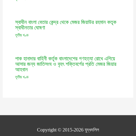
স্বাধীন বাংলা বেতার কেন্দ্র থেকে মেজর জিয়াউর রহমান কতৃক
স্বাধীনতার ঘোষণা
তৃতীয় খণ্ড
পাক হানাদার বাহিনী কর্তৃক বাংলাদেশের গণহত্যা রোধে এগিয়ে
আসার জন্য জাতিসংঘ ও বৃহৎ শক্তিবর্গের প্রতি মেজর জিয়ার
আহবান
তৃতীয় খণ্ড
Copyright © 2015-2026
যুদ্ধদলিল