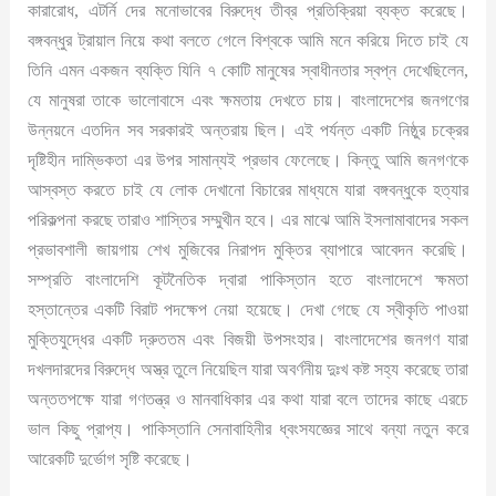
কারারোধ, এটর্নি দের মনোভাবের বিরুদ্ধে তীব্র প্রতিক্রিয়া ব্যক্ত করেছে।
বঙ্গবন্ধুর ট্রায়াল নিয়ে কথা বলতে গেলে বিশ্বকে আমি মনে করিয়ে দিতে চাই যে
তিনি এমন একজন ব্যক্তি যিনি ৭ কোটি মানুষের স্বাধীনতার স্বপ্ন দেখেছিলেন,
যে মানুষরা তাকে ভালোবাসে এবং ক্ষমতায় দেখতে চায়। বাংলাদেশের জনগণের
উন্নয়নে এতদিন সব সরকারই অন্তরায় ছিল। এই পর্যন্ত একটি নিষ্ঠুর চক্রের
দৃষ্টিহীন দাম্ভিকতা এর উপর সামান্যই প্রভাব ফেলেছে। কিন্তু আমি জনগণকে
আস্বস্ত করতে চাই যে লোক দেখানো বিচারের মাধ্যমে যারা বঙ্গবন্ধুকে হত্যার
পরিকল্পনা করছে তারাও শাস্তির সম্মুখীন হবে। এর মাঝে আমি ইসলামাবাদের সকল
প্রভাবশালী জায়গায় শেখ মুজিবের নিরাপদ মুক্তির ব্যাপারে আবেদন করেছি।
সম্প্রতি বাংলাদেশি কূটনৈতিক দ্বারা পাকিস্তান হতে বাংলাদেশে ক্ষমতা
হস্তান্তের একটি বিরাট পদক্ষেপ নেয়া হয়েছে। দেখা গেছে যে স্বীকৃতি পাওয়া
মুক্তিযুদ্ধের একটি দ্রুততম এবং বিজয়ী উপসংহার। বাংলাদেশের জনগণ যারা
দখলদারদের বিরুদ্ধে অস্ত্র তুলে নিয়েছিল যারা অবর্ণনীয় দুঃখ কষ্ট সহ্য করেছে তারা
অন্ততপক্ষে যারা গণতন্ত্র ও মানবাধিকার এর কথা যারা বলে তাদের কাছে এরচে
ভাল কিছু প্রাপ্য। পাকিস্তানি সেনাবাহিনীর ধ্বংসযজ্ঞের সাথে বন্যা নতুন করে
আরেকটি দুর্ভোগ সৃষ্টি করেছে।