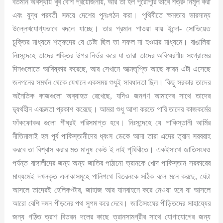
বর্তমান অবস্থায় খুব বেশি প্রয়োজনীয়, আর তা হল পুরোপুরি ভাবে শত্রু নির্মূল করা
এবং যুদ্ধ পরবর্তী সময়ে দেশের পুনঃগঠন করা। পৃথিবীতে ক্ষমতার ভারসাম্য
উল্লেখযোগ্যভাবে বদলে যাচ্ছে। তার প্রমান পাওয়া যায় ইন্দো- সোভিয়েত
চুক্তির মাধ্যমে শত্রুদের যে চেষ্টা ছিল তা সফল না হওয়ার মাধ্যমে। বাঙালিরা
নিঃসন্দেহে তাদের শক্তির উপর নির্ভর করে যা তারা তাদের অবিস্মরণীয় সংগ্রামের
দিনগুলোতে আবিষ্কার করেছে, আর সেখানে আত্মতৃপ্তি আছে কারন এটা এসেছে
জনগনের সমর্থন থেকে যেখানে একসময় শুধুই সাবধানতা ছিল। কিছু সরকার তাদের
অনৈতিক কাজগুলো অব্যাহত রেখেছে, যদিও জনগণ আমাদের সাথে তাদের
দ্ব্যর্থহীন একাত্মতা প্রকাশ করেছে। আমরা শুধু আশা করতে পারি তাদের কাজকর্মের
ফাঁকফোকর গুলো শীঘ্রই পরিসমাপ্ত হবে। নিঃসন্দেহে যে পাকিস্তানী আর্মির
নীতিমালাই হল পুর্ব পাকিস্তানীদের ধ্বংস ডেকে আনা তারা এদের ত্রান সরবরাহ
করবে তা বিশ্বাস করার মত মানুষ কেউ ই নাই পৃথিবীতে। একইসাথে জাতিসংঘও
পর্যন্ত বাঙ্গালীদের জন্য অন্য জাতির পাঠানো ত্রানকে খোদ পাকিস্তান সরকারের
মাধ্যমেই দখলকৃত এলাকাসমূহে পানিপথে বিতরনকে সঠিক বলে মনে করছে, যেটা
আসলে তাদেরই হেলিকপ্টার, জাহাজ আর যানবাহনে করে নেওয়া হবে যা আসলে
আরো বেশি দমন পীড়নের পথ সুগম করে দেবে। জাতিসংঘের পীড়িতদের সাহায্যের
জন্য গঠিত ত্রাণ বিতরন দলের কাছে ত্রানসামগ্রীর সাথে যোগাযোগের জন্য