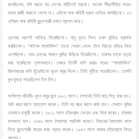
বলেছিলেন, যদি মরতে হয় দেশের মাটিতেই মরবো। অনেক পীড়াপীড়ির পরেও
তাকে রাজী করানো গেলো না। এদিকে পাক বাহিনী দ্রুত এগিয়ে আসছিলো। ১৩
এপ্রিল পাক বাহিনী কুন্ডেশ্বরী ভবনে প্রবেশ করে।
ছেলেরা আগেই পালিয়ে গিয়েছিলো। বাবু নূতন সিংহ তখন মন্দিরে প্রার্থনা
করছিলেন। “জনৈক সালাউদ্দিন” তাকে সেখান থেকে টেনে হিচড়ে বাইরে নিয়ে
এসেছিলো। তার চোখের সামনে মন্দির উড়িয়ে দিয়েছিলো। তারপর তাকে হত্যা
করা হয়েছিলো নৃশংসভাবে। মেজর তিনটি গুলি করার পরেও “সালাউদ্দিন”
রিভলবারের গুলি ছুঁড়েছিলো নূতন বাবুর দিকে। তিনি লুটিয়ে পড়েছিলেন। তেমনি
মুখ থুবড়ে পড়েছিলেন তিন দিন।
সংক্ষিপ্ত জীবনীঃ নূতন বাবুর জন্ম ১৯০১ সালে। শৈশবেই তিনি মাতৃ পিতৃ হারা হন।
আট বছর বয়সে গৃহত্যাগ করেন। তিনি নয় বছর বয়সে বার্মা যান। সেখানে মুদির
দোকানে চাকুরী করেন। ১৯২২ সালে চট্রগ্রাম ফেরেন এবং বিয়ে করেন। তারপর
কলকাতা যান। ১৯৪৬ সালে ঔষধালয় প্রতিষ্ঠা করেন। বিহারের বৈদ্যনাথ ধামে
গিয়ে কুন্ডেশ্বরী মায়ের কবচ গ্রহন করেন। ১৯৪৭ সালে আবার চট্রগ্রামে ফিরে
আসেন।