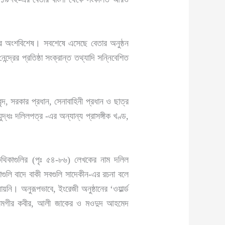
দনের অংশবিশেষ। সবশেষে এসেছে বেতার অনুষ্ঠন
দ্রের প্রতিষ্ঠা সংক্রান্ত তথ্যাদি সন্নিবেশিত
ন্দ, সরকার প্রধান, সেনাবাহিনী প্রধান ও ছাত্র
যুদ্ধঃ দলিলপত্র -এর অন্যান্য প্রাসঙ্গীক খণ্ড,
লা কথিকাগুলির (পৃঃ ৫৪-৮৬) লেখকের নাম দলিল
গুলি বাদে বাকী সবগুলি সাদেকীন-এর রচনা বলে
ি। অনুরূপভাবে, ইংরেজী অনুষ্ঠানের ‘ওয়ার্ল্ড
 আলমগীর কবীর, আলী জাকের ও মওদুদ আহমেদ