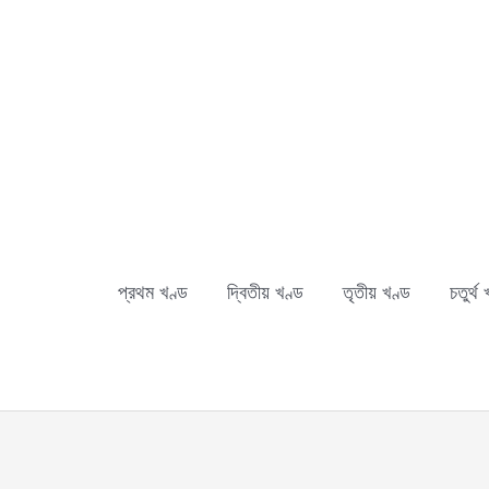
Skip
to
content
প্রথম খণ্ড
দ্বিতীয় খণ্ড
তৃতীয় খণ্ড
চতুর্থ 