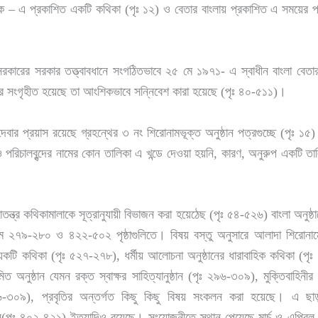
িক – এ প্রকাশিত একটি কথিকা (পৃঃ ১২) ও বেতার বাংলায় প্রকাশিত এ সময়ের প্
েশ সরকারের সরকার তত্ত্বাবধানে সংগঠিতভাবে ২৫ মে ১৯৭১- এ স্বাধীন বাংলা বেতার
ূর সংগৃহীত হয়েছে তা আংশিকভাবে সন্নিবেশ কারা হয়েছে (পৃঃ ৪০-৫১১)।
ার প্রয়াস রয়েছে গ্রহন্থের ৩ নং শিরোনামভূক্ত অনুষ্ঠান পত্রগুচ্ছে (পৃঃ 
 ও পরিচালবৃন্দের নামের কোন তালিকা এ খন্ডে দেওয়া হয়নি, কারণ, অনুরুপ একটি 
াতন্ত্র কথিকামালাকে সূত্রানুযায়ী বিভাজন করা হয়েঠেছ (পৃঃ ৫৪-৫২৬) বাংলা অনুষ্ঠান
রমে ২৭৯-২৮০ ও ৪২২-৫০২ পৃষ্ঠাগুলিতে। বিষয় বস্তু অনুসারে আলাদা শিরোনামে
কয়েকটি কথিকা (পৃঃ ৫২৭-২৭৮), ধর্মীয় আলোচনা অনুষ্ঠানের ধারাবাহিক কথিকা (প
 অনুষ্ঠান যেমন রক্ত স্বাক্ষর সাহিত্যানুষ্ঠান (পৃঃ ২৯৬-৩০৯), মুক্তিবাহিনীর
৯৬-৩০৯), প্রবৃতির অন্তর্গত কিছু কিছু বিষয় সংকলন করা হয়েছে। এ ছাড়
(পৃঃ ৪০২-৪২১) ইত্যাদিও রয়েছে। সংযোজনীতে স্থান পেয়েছে মার্চ ও এপ্র