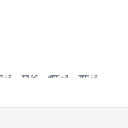
ম খণ্ড
দশম খণ্ড
একাদশ খণ্ড
দ্বাদশ খণ্ড
ch