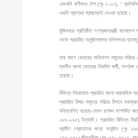
একখানি বাণীবদ্ধ টেপ (পৃঃ ১-১০), ‘ শব্দসৈন
এগুলি গ্রন্থের প্রারম্ভেই দেওয়া হয়েছে।
মুজিবনরে প্রতিষ্ঠিত গণপ্রজাতন্ত্রী বাংলাদ
থেকে প্রচারিত অনুষ্ঠানমালার দলিলপত্র যতোদ
তার আগে বেতারের অধিবেশন সমূহের পরিচয় দেব
স্বাধীন বাংলা বেতারের নিয়মিত কর্মী, সংগঠক
হয়েছে।
বিভিন্ন শিরোনামে প্রচারিত বাংলা ধারাবাহিক স্ব
প্রচারিত বিষয় সমূহের পরিচয় মিলবে যথাক্
সন্নিবেশিত হয়েছে-যেমন রণাঙ্গন সম্পর্কিত 
২৮৮-২৯৫) ইত্যাদি। প্রচারিত বিভিন্ন নিয়মিত
গ্রামীণ শ্রোতাদের জন্য অনুষ্ঠান (পৃঃ ২
২৪৮-৩৭০),জীবন্তীকা (পৃঃ ৩৭১-৩৮২), গান