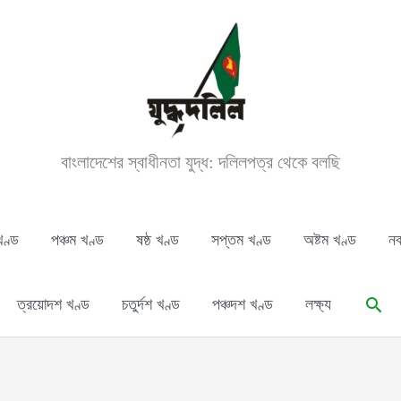
বাংলাদেশের স্বাধীনতা যুদ্ধ: দলিলপত্র থেকে বলছি
খণ্ড
পঞ্চম খণ্ড
ষষ্ঠ খণ্ড
সপ্তম খণ্ড
অষ্টম খণ্ড
নব
Sear
ত্রয়োদশ খণ্ড
চতুর্দশ খণ্ড
পঞ্চদশ খণ্ড
লক্ষ্য