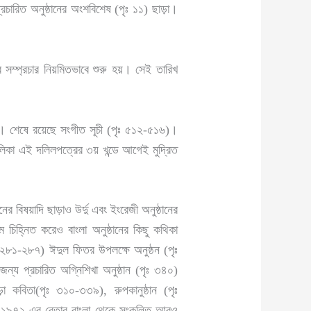
রচারিত অনুষ্ঠানের অংশবিশেষ (পৃঃ ১১) ছাড়া।
 সম্প্রচার নিয়মিতভাবে শুরু হয়। সেই তারিখ
১৫)। শেষে রয়েছে সংগীত সূচী (পৃঃ ৫১২-৫১৬)।
তালিকা এই দলিলপত্রের ৩য় খন্ডে আগেই মুদ্রিত
ের বিষয়াদি ছাড়াও উর্দু এবং ইংরেজী অনুষ্ঠানের
 চিহ্নিত করেও বাংলা অনুষ্ঠানের কিছু কথিকা
ৃঃ ২৮১-২৮৭) ঈদুল ফিতর উপলক্ষে অনুষ্ঠন (পৃঃ
 জন্য প্রচারিত অগ্নিশিখা অনুষ্ঠান (পৃঃ ৩৪০)
া কবিতা(পৃঃ ৩১০-৩৩৯), রুপকানুষ্ঠান (পৃঃ
িল ১৯৭২-এর বেতার বাংলা থেকে সংকলিত আরও