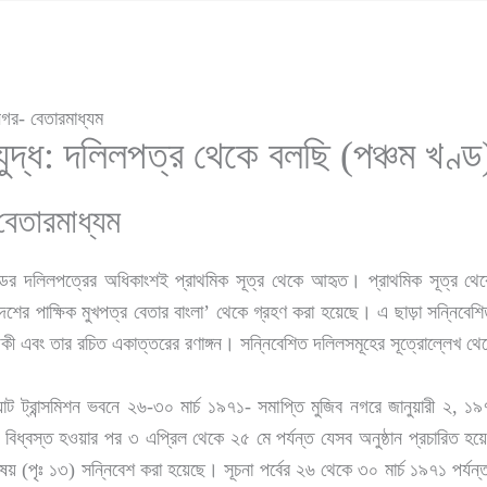
নগর- বেতারমাধ্যম
যুদ্ধ: দলিলপত্র থেকে বলছি (পঞ্চম খণ্ড
বেতারমাধ্যম
ন্ডের দলিলপত্রের অধিকাংশই প্রাথমিক সূত্র থেকে আহৃত। প্রাথমিক সূত্র থেক
েশের পাক্ষিক মুখপত্র বেতার বাংলা’ থেকে গ্রহণ করা হয়েছে। এ ছাড়া সন্নিবেশি
কী এবং তার রচিত একাত্তরের রণাঙ্গন। সন্নিবেশিত দলিলসমূহের সূত্রোল্লেখ থে
লুরঘাট ট্রান্সমিশন ভবনে ২৬-৩০ মার্চ ১৯৭১- সমাপ্তি মুজিব নগরে জানুয়ারী ২,
ায় বিধ্বস্ত হওয়ার পর ৩ এপ্রিল থেকে ২৫ মে পর্যন্ত যেসব অনুষ্ঠান প্রচারিত হয
ষয় (পৃঃ ১৩) সন্নিবেশ করা হয়েছে। সূচনা পর্বের ২৬ থেকে ৩০ মার্চ ১৯৭১ পর্যন্ত 