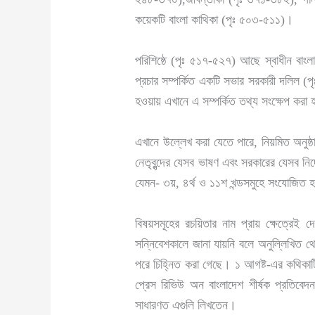
কয়েকটি বাংলা কাথিকা (পৃঃ ৫০৩-৫১১)।
পরিশিষ্ঠে (পৃঃ ৫১৭-৫২৭) আছে স্বাধীন বাংল
প্রচার সম্পর্কিত একটি সভার সরকারী দলিল (পৃঃ
হওয়ায় এখানে এ সম্পর্কিত তথ্য সংক্ষেপ করা 
এখানে উল্লেখ করা যেতে পারে, নিয়মিত অনুষ্ঠা
নেতৃবৃন্দের যেসব ভাষণ এবং সরকারের যেসব নির্দ
যেমন- ৩য়, ৪র্থ ও ১১শ খন্ডসমুহে সংযোজিত হও
বিষয়সমূহের রচয়িতার নাম প্রায় ক্ষেত্রে
সন্নিবেশকালে জানা যায়নি বলে অনুল্লিখিত 
পরে চিহ্নিত করা গেছে। ১ আগষ্ট-এর কথিকাটি ল
প্রেস রিভিউ অন বাংলাদেশ শীর্ষক প্রতি
সাধারণত এগুলি লিখতেন।