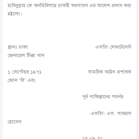
হাবিবুল্লাহ কে অনতিবিলম্বে চাকরী অবসায়ন এর আদেশ প্রদান করা
হইলো।
স্থানঃ ঢাকা এসডি! লেফটেনেন্ট
জেনারেল টিক্কা খান
১ সেপ্টেম্বর ১৯৭১ সামরিক আইন প্রশাষক
জোন ‘বি’ এবং
পূর্ব পাকিস্তানের গভর্নর
এসডি!- এস. সাজ্জাদ
হোসেন
১৫.০৯.৭১