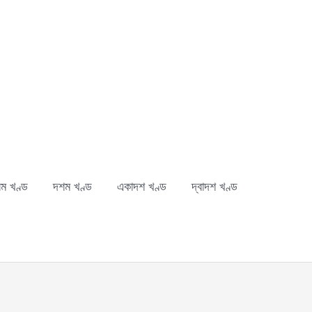
ম খণ্ড
দশম খণ্ড
একাদশ খণ্ড
দ্বাদশ খণ্ড
ch