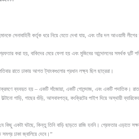
 রহমানকে সেনাবাহিনী কর্তৃক ধরে নিয়ে যেতে দেখা যায়, এবং তাঁর দল আওয়ামী লীগ
্রেফতার করা হয়, বাকিদের মেরে ফেলা হয় এবং মুজিবের আন্দোলনের সমর্থক দুটি পত
স্পতিবার রাতে ঢাকায় আগত ট্যাংকগুলোর প্রধান লক্ষ্য ছিল ছাত্ররা।
 আক্রমণে ব্যবহৃত হয় – একটি সাঁজোয়া, একটি গোলন্দাজ, এবং একটি পদাতিক। রাত
উল্টানো গাড়ি, গাছের গুঁড়ি, আসবাবপত্র, কংক্রিটের পাইপ দিয়ে অস্থায়ী ব্যারিকে
 যে কিছু একটা ঘটছে, কিন্তু তিনি বাড়ি ছাড়তে রাজি হননি। গ্রেফতার এড়াতে সক
 সমগ্র ঢাকা জ্বালিয়ে দেবে।”