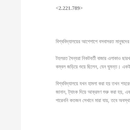
<2.221.7
89>
বিশ্ববিদ্যালয়ের আশেপাশে বসবাসরত মানুষদে
টহলরত সৈন্যরা নিকটবর্তী বাজার এলাকাও ছার
কম্বল জড়িয়ে শুয়ে ছিলেন, যেন ঘুমন্ত। একই
বিশ্ববিদ্যালয়ে যখন হামলা করা হয় তখন শহরের
জানান, ট্যাংক দিয়ে আক্রমণ শুরু করা হয়, এবং 
পারেননি কতজন সেখানে মারা যায়, তবে অবস্থা