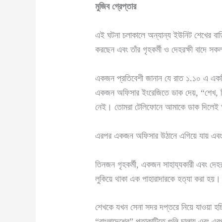
মুজিব গ্রেপ্তার
এই ঘটনা চলাকালে অন্যান্য ইউনিট শেখের বাড়
করছেন এবং তাঁর গৃহকর্মী ও দেহরক্ষী বাদে স
একজন প্রতিবেশী জানান যে রাত ১.১০ এ একটি 
একজন অফিসার ইংরেজিতে ডাক দেয়, “শেখ, নিচে
নেই। তোমরা টেলিফোনে আমাকে ডাক দিলে
এরপর একজন অফিসার উঠানে এগিয়ে যায় এবং 
তিনজন গৃহকর্মী, একজন সাহায্যকারী এবং দেহ
লুকিয়ে থাকা এক পাহারাদারকে হত্যা করা হয়।
শেখকে যখন সেনা সদর দপ্তরে নিয়ে যাওয়া হচ্ছ
“বাংলাদেশের” পতাকাটিতে গুলি চালায় এবং এ