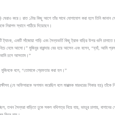
ি ঘেরাও করে। রাত ১টার কিছু আগে তাঁর সাথে যোগাযোগ করা হলে তিনি জানান যে
কলকে নিরাপদ স্থানে পাঠিয়ে দিয়েছেন।
ট্যাংক, একটি সাঁজোয়া গাড়ি এবং সৈন্যভর্তি কিছু ট্রাক বাড়ির উপর গুলি চালাত
 নেমে আসো।” মুজিবুর বারান্দায় বের হয়ে আসেন এবং বলেন, “হ্যাঁ, আমি প্রস্
ই আমি চলে আসতাম।”
মুজিবকে বলে, “তোমাকে গ্রেফতার করা হল।”
রক্ষীসহ (যে অফিসারকে অপমান করেছিল বলে মারাত্মক মারধরের শিকার হয়) তাঁকে 
িল, তখন সৈন্যরা বাড়িতে ঢুকে সকল নথিপত্র নিয়ে যায়, ভাংচুর চালায়, বাগানের 
রপর ফিরে যায়।