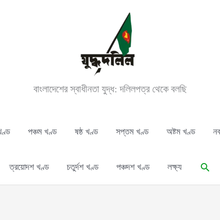
বাংলাদেশের স্বাধীনতা যুদ্ধ: দলিলপত্র থেকে বলছি
খণ্ড
পঞ্চম খণ্ড
ষষ্ঠ খণ্ড
সপ্তম খণ্ড
অষ্টম খণ্ড
নব
Sear
ত্রয়োদশ খণ্ড
চতুর্দশ খণ্ড
পঞ্চদশ খণ্ড
লক্ষ্য