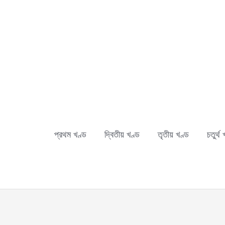
Skip
to
content
প্রথম খণ্ড
দ্বিতীয় খণ্ড
তৃতীয় খণ্ড
চতুর্থ 