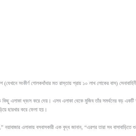
ংশে (যেখানে সংকীর্ণ গোলকধাঁধার মত রাস্তায় প্রায় ১০ লাখ লোকের বাস) সেনাবা
ড় বড় কিছু এলাকা ধ্বংস করে দেয়। এসব এলাকা থেকে মুজিব তাঁর সমর্থনের বড় এক
পুড়িয়ে ছারখার করে ফেলা হয়।
য়,” নয়াবাজার এলাকায় বসবাসকারী এক বৃদ্ধ জানান, “এরপর তারা সব বাসাবাড়িতে গ