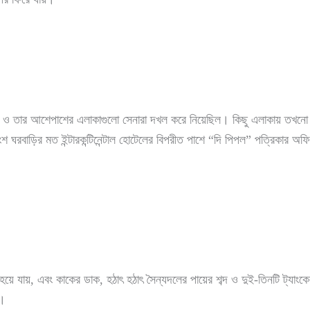
য় ও তার আশেপাশের এলাকাগুলো সেনারা দখল করে নিয়েছিল। কিছু এলাকায় তখনো ভার
রবাড়ির মত ইন্টারকন্টিনেন্টাল হোটেলের বিপরীত পাশে “দি পিপল” পত্রিকার অফিস
হয়ে যায়, এবং কাকের ডাক, হঠাৎ হঠাৎ সৈন্যদলের পায়ের শব্দ ও দুই-তিনটি ট্যাংকের শ
ে।