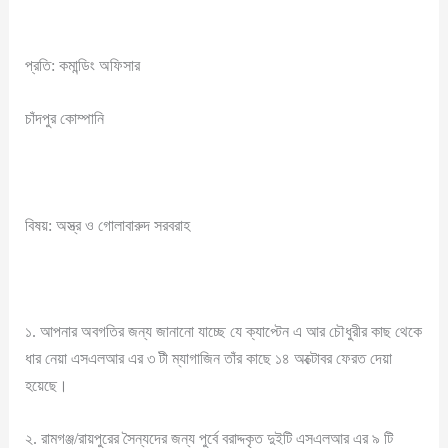
প্রতি: কমান্ডিং অফিসার
চাঁদপুর কোম্পানি
বিষয়: অস্ত্র ও গোলাবারুদ সরবরাহ
১. আপনার অবগতির জন্য জানানো যাচ্ছে যে ক্যাপ্টেন এ আর চৌধুরীর কাছ থেকে
ধার নেয়া এসএলআর এর ৩ টী ম্যাগাজিন তাঁর কাছে ১৪ অক্টোবর ফেরত দেয়া
হয়েছে।
২. রামগঞ্জ/রায়পুরের সৈন্যদের জন্য পুর্বে বরাদ্দকৃত দুইটি এসএলআর এর ৯ টি