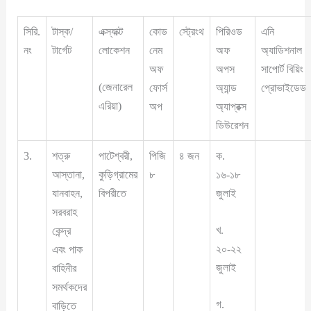
সিরি.
টাস্ক/
এক্স্যাক্ট
কোড
স্ট্রেংথ
পিরিওড
এনি
নং
টার্গেট
লোকেশন
নেম
অফ
অ্যাডিশনাল
অফ
অপস
সাপোর্ট বিয়িং
(জেনারেল
ফোর্স
অ্যান্ড
প্রোভাইডেড
এরিয়া)
অপ
অ্যাপ্রক্স
ডিউরেশন
3.
শত্রু
পাটেশ্বরী,
পিজি
৪ জন
ক.
আস্তানা,
কুড়িগ্রামের
৮
১৬-১৮
যানবাহন,
বিপরীতে
জুলাই
সরবরাহ
খ.
কেন্দ্র
২০-২২
এবং পাক
জুলাই
বাহিনীর
সমর্থকদের
গ.
বাড়িতে