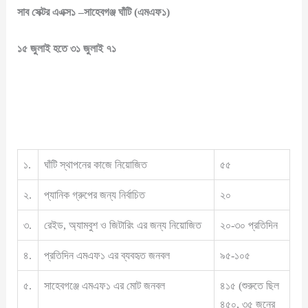
সাব সেক্টর এএক্স১ –সাহেবগঞ্জ ঘাঁটি (এমএফ১)
১৫ জুলাই হতে ৩১ জুলাই ৭১
১.
ঘাঁটি স্থাপনের কাজে নিয়োজিত
৫৫
২.
প্যানিক গ্রুপের জন্য নির্বাচিত
২০
৩.
রেইড, অ্যামবুশ ও জিটারিং এর জন্য নিয়োজিত
২০-৩০ প্রতিদিন
৪.
প্রতিদিন এমএফ১ এর ব্যবহৃত জনবল
৯৫-১০৫
৫.
সাহেবগঞ্জে এমএফ১ এর মোট জনবল
৪১৫ (শুরুতে ছিল
৪৫০, ৩৫ জনের