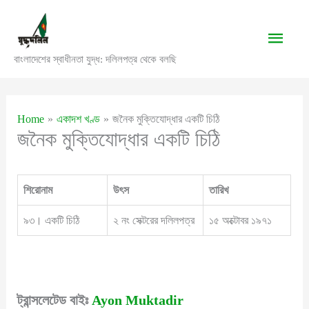
Skip
to
Main
content
বাংলাদেশের স্বাধীনতা যুদ্ধ: দলিলপত্র থেকে বলছি
Men
Home
একাদশ খণ্ড
জনৈক মুক্তিযোদ্ধার একটি চিঠি
জনৈক মুক্তিযোদ্ধার একটি চিঠি
শিরোনাম
উৎস
তারিখ
৯৩। একটি চিঠি
২ নং সেক্টরের দলিলপত্র
১৫ অক্টোবর ১৯৭১
ট্রান্সলেটেড বাইঃ
Ayon Muktadir