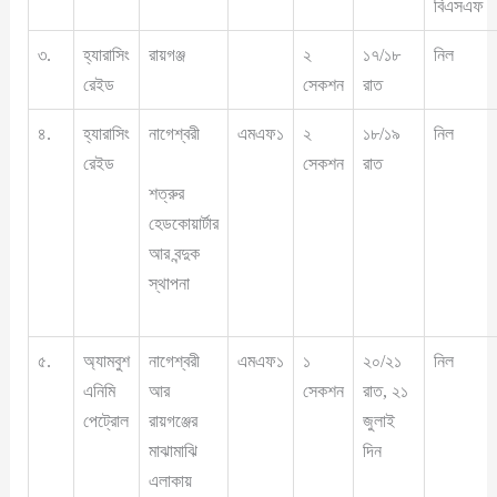
বিএসএফ
৩.
হ্যারাসিং
রায়গঞ্জ
২
১৭/১৮
নিল
রেইড
সেকশন
রাত
৪.
হ্যারাসিং
নাগেশ্বরী
এমএফ১
২
১৮/১৯
নিল
রেইড
সেকশন
রাত
শত্রুর
হেডকোয়ার্টার
আর বন্দুক
স্থাপনা
৫.
অ্যামবুশ
নাগেশ্বরী
এমএফ১
১
২০/২১
নিল
এনিমি
আর
সেকশন
রাত, ২১
পেট্রোল
রায়গঞ্জের
জুলাই
মাঝামাঝি
দিন
এলাকায়