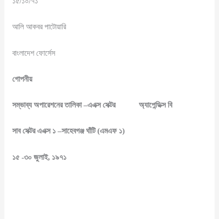
১৫/১০/৭১
আলি আকবর পাটোয়ারি
বাংলাদেশ ফোর্সেস
গোপনীয়
সম্ভাব্য অপারেশনের তালিকা –এএক্স সেক্টর অ্যাপেন্ডিক্স বি
সাব সেক্টর এএক্স ১ –সাহেবগঞ্জ ঘাঁটি (এমএফ ১)
১৫ -৩০ জুলাই, ১৯৭১