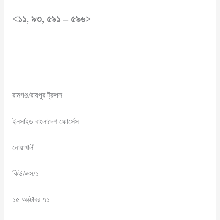
<১১, ৯৩, ৫৯১ – ৫৯৬>
রামগঞ্জ/রায়পুর ট্রুপস
ইনসাইড বাংলাদেশ ফোর্সেস
নোয়াখালী
কিউ/এক্স/১
১৫ অক্টোবর ৭১