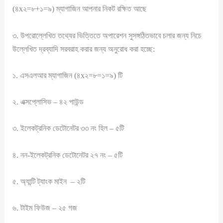
(৪x২=৮+১=৯) ম্যাগাজিন আপনার নিকট রক্ষিত আছে
৩. উপরোল্লেখিত তথ্যের ভিত্তিতে অপারেশন সুসঙ্গঠিতভাবে চলার জন্য নিচে
উল্লেখিত দ্রব্যাদি সরবরাহ করার জন্য অনুরোধ করা হচ্ছে:
১. এসএলআর ম্যাগাজিন (৪x২=৮=১=৯) টি
২. এক্সপ্লোসিভ – ৪২ পাউন্ড
৩. ইলেকট্রনিক ডেটোনেটর ৩৩ নং হিল – ৫টি
৪. নন-ইলেকট্রনিক ডেটোনেটর ২৭ নং – ৫টি
৫. অ্যান্টি ট্যাংক মাইন – ২টি
৬. টাইম ফিউজ – ২৫ গজ