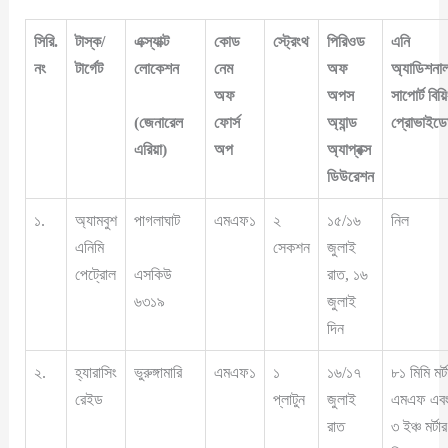
সিরি.
টাস্ক/
এক্স্যাক্ট
কোড
স্ট্রেংথ
পিরিওড
এনি
নং
টার্গেট
লোকেশন
নেম
অফ
অ্যাডিশনা
অফ
অপস
সাপোর্ট বিয়ি
(জেনারেল
ফোর্স
অ্যান্ড
প্রোভাইড
এরিয়া)
অপ
অ্যাপ্রক্স
ডিউরেশন
১.
অ্যামবুশ
পাগলাঘাট
এমএফ১
২
১৫/১৬
নিল
এনিমি
সেকশন
জুলাই
এসকিউ
পেট্রোল
রাত, ১৬
৬৩১৯
জুলাই
দিন
২.
হ্যারাসিং
ভুরুঙ্গামারি
এমএফ১
১
১৬/১৭
৮১ মিমি মর্ট
রেইড
প্লাটুন
জুলাই
এমএফ এব
রাত
৩ ইঞ্চ মর্টার