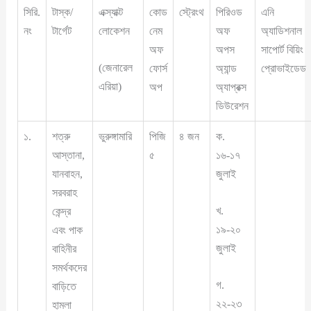
সিরি.
টাস্ক/
এক্স্যাক্ট
কোড
স্ট্রেংথ
পিরিওড
এনি
নং
টার্গেট
লোকেশন
নেম
অফ
অ্যাডিশনাল
অফ
অপস
সাপোর্ট বিয়িং
(জেনারেল
ফোর্স
অ্যান্ড
প্রোভাইডেড
এরিয়া)
অপ
অ্যাপ্রক্স
ডিউরেশন
১.
শত্রু
ভুরুঙ্গামারি
পিজি
৪ জন
ক.
আস্তানা,
৫
১৬-১৭
যানবাহন,
জুলাই
সরবরাহ
খ.
কেন্দ্র
১৯-২০
এবং পাক
জুলাই
বাহিনীর
সমর্থকদের
গ.
বাড়িতে
২২-২৩
হামলা