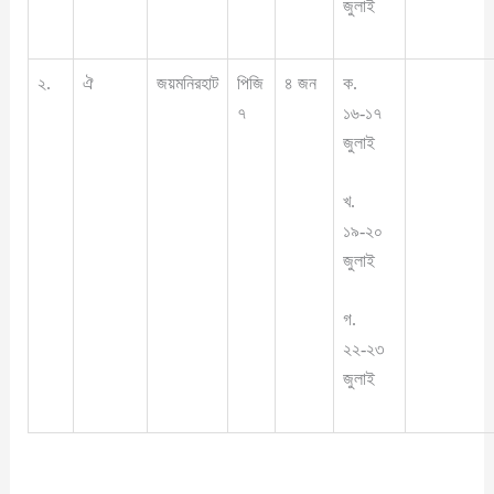
জুলাই
২.
ঐ
জয়মনিরহাট
পিজি
৪ জন
ক.
৭
১৬-১৭
জুলাই
খ.
১৯-২০
জুলাই
গ.
২২-২৩
জুলাই