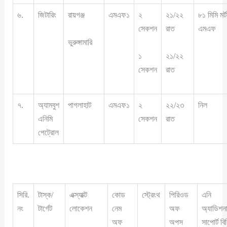
৬.
জিটারিং
রায়গঞ্জ
এমএফ১
২
২১/২২
৮১ মিমি মর্ট
সেকশন
রাত
এমএফ
ভুরুঙ্গামারি
১
২১/২২
সেকশন
রাত
৭.
অ্যামবুশ
পাগলাহাট
এমএফ১
২
২২/২৩
নিল
এনিমি
সেকশন
রাত
পেট্রোল
সিরি.
টাস্ক/
এক্স্যাক্ট
কোড
স্ট্রেংথ
পিরিওড
এনি
নং
টার্গেট
লোকেশন
নেম
অফ
অ্যাডিশন
অফ
অপস
সাপোর্ট বি