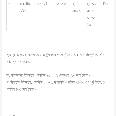
১১.
হ্যারাসিং
নাগেশ্বরী
এমএফ১
২
২৯/৩০
নিল
রেইড
সেকশন
রাত ও
৩০/৩১
দিন
দ্রষ্টব্য-১. বাংলাদেশের ভেতরে মুক্তিযোদ্ধারা (এমএফ১) নিচে উল্লেখিত দুটি
ঘাঁটি স্থাপন করবে:
ক. গারাউহরা ছিটমহল, এসকিউ ৬১২০-২ সেকশন (২০ জন সৈন্য)
খ. দিনহাটা ছিটমহল, এসকিউ ৫৫৯৩, ফুলবাড়ি এসকিউ ৫১৯৩ এর পুর্ব দিকে, ১
প্লাটুন (৩৫ জন সৈন্য)