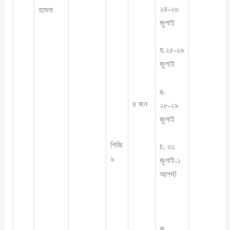
২৪-২৬
হামলা
জুলাই
ঘ.২৫-২৬
জুলাই
ঙ.
৪ জন
২৮-২৯
জুলাই
পিজি
চ. ৩১
৯
জুলাই-১
আগস্ট
ক.