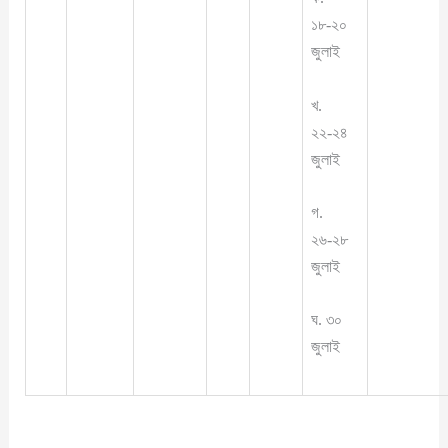
১৮-২০
জুলাই
খ.
২২-২৪
জুলাই
গ.
২৬-২৮
জুলাই
ঘ. ৩০
জুলাই