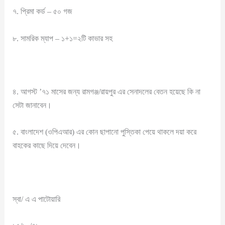
৭. প্রিমা কর্ড – ৫০ গজ
৮. সামরিক ম্যাপ – ১+১=২টি কাভার সহ
৪. আগস্ট ’৭১ মাসের জন্য রামগঞ্জ/রায়পুর এর সেনাদলের বেতন হয়েছে কি না
সেটা জানাবেন।
৫. বাংলাদেশ (ওপিএআর) এর কোন ছাপানো পুস্তিকা পেয়ে থাকলে দয়া করে
বাহকের কাছে দিয়ে দেবেন।
স্বা/ এ এ পাটোয়ারি