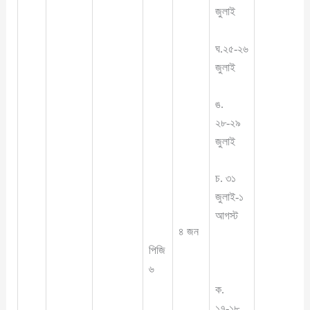
জুলাই
ঘ.২৫-২৬
জুলাই
ঙ.
২৮-২৯
জুলাই
চ. ৩১
জুলাই-১
আগস্ট
৪ জন
পিজি
৬
ক.
১৭-১৮