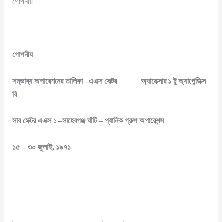
গোপনীয়
গোপনীয়
সম্ভাব্য অপারেশনের তালিকা –এএক্স সেক্টর অ্যানেক্সার ১ টু অ্যাপেন্ডিক্স
বি
সাব সেক্টর এএক্স ১ –সাহেবগঞ্জ ঘাঁটি – প্যানিক গ্রুপ অপারেশন্স
১৫ – ৩০ জুলাই, ১৯৭১