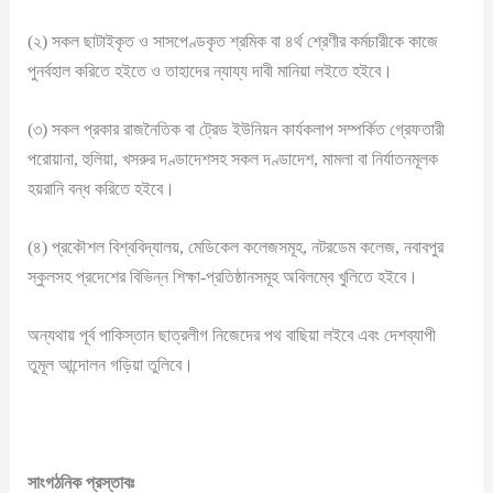
(২) সকল ছাটাইকৃত ও সাসপেণ্ডকৃত শ্রমিক বা ৪র্থ শ্রেণীর কর্মচারীকে কাজে
পুনর্বহাল করিতে হইতে ও তাহাদের ন্যায্য দাবী মানিয়া লইতে হইবে।
(৩) সকল প্রকার রাজনৈতিক বা ট্রেড ইউনিয়ন কার্যকলাপ সম্পর্কিত গ্রেফতারী
পরোয়ানা, হুলিয়া, খসরুর দণ্ডাদেশসহ সকল দণ্ডাদেশ, মামলা বা নির্যাতনমূলক
হয়রানি বন্ধ করিতে হইবে।
(৪) প্রকৌশল বিশ্ববিদ্যালয়, মেডিকেল কলেজসমূহ, নটরডেম কলেজ, নবাবপুর
স্কুলসহ প্রদেশের বিভিন্ন শিক্ষা-প্রতিষ্ঠানসমূহ অবিলম্বে খুলিতে হইবে।
অন্যথায় পূর্ব পাকিস্তান ছাত্রলীগ নিজেদের পথ বাছিয়া লইবে এবং দেশব্যাপী
তুমূল আন্দোলন গড়িয়া তুলিবে।
সাংগঠনিক প্রস্তাবঃ