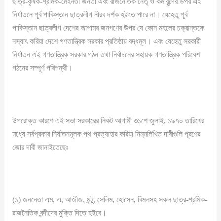
ছাত্র-কৃষক-শ্রমিক-মেহনতী জনতা এবং রাজনৈতিক নেতৃ ও কর্মীবৃন্দের উপর এই
নির্যাতনে পূর্ব পাকিস্তান ছাত্রলীগ নীরব দর্শক হইতে পারে না। যেহেতু পূর্ব
পাকিস্তান ছাত্রলীগ দেশের আপামর জনগণের উপর যে কোন মহলের চক্রান্তকে
নস্যাৎ করিয়া দেশে গণতান্ত্রিক সরকার প্রতিষ্ঠায় বদ্ধমূল। এবং যেহেতু সরকারী
নির্যাতন এই গণতান্ত্রিক সরকার গঠন তথা নির্বাচনের সহায়ক গণতান্ত্রিক পরিবেশ
গঠনের সম্পূর্ণ পরিপন্থী।
উপরোক্ত কারণে এই সভা সরকারের নিকট আগামী ৩১শে জুলাই, ১৯৭০ তারিখের
মধ্যে সর্বপ্রকার নির্যাতনমূলক পথ প্রত্যাহার করিয়া নিম্নলিখিত দাবীগুলি পূরণের
জোর দাবী জানাইতেছেঃ
(১) জননেতা এম, এ, আজীজ, মন্টু, সেলিম, হোসেন, বিমলসহ সকল ছাত্র-শ্রমিক-
রাজনৈতিক বন্দীদের মুক্তি দিতে হইবে।