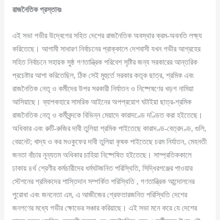
রাজনৈতিক প্রস্তাবঃ
এই সভা গভীর উদ্বেগের সহিত দেশের রাজনৈতিক অবস্থার ক্রম-অবনতি লক্ষ্য
করিতেছে। আগামী সাধারণ নির্বাচনের প্রাক্কালে দেশবাসী যখন গভীর আগ্রহের
সহিত নির্বাচনে সহায়ক সুষ্ঠ গণতান্ত্রিক পরিবেশ সৃষ্টির জন্য সরকারের আন্তরিক
প্রচেষ্টার আশা করিতেছিল, ঠিক সেই মুহুর্তে সরকার কতৃক ছাত্র, শ্রমিক এবং
রাজনৈতিক নেতৃ ও কর্মীদের উপর সরকারী নির্যাতন ও নিষ্পেষণের খড়গ নামিয়া
আসিয়াছে। ব্যাপকহারে সামরিক আইনের অপপ্রয়োগ ঘটাইয়া ছাত্র-শ্রমিক
রাজনৈতিক নেতৃ ও কর্মীবৃন্দকে বিভিন্ন মেয়াদে কারাদণ্ডে দণ্ডিত করা হইতেছে।
অধিকার এবং রুটি-রুজির দাবী তুলিয়া শ্রমিক পাইতেছে কারাদণ্ড-বেত্রদণ্ড, গুলি,
বেয়নেট; খাদ্য ও কর মওকুফের দাবী তুলিয়া কৃষক পাইতেছে চরম নির্যাতন, মেহনতী
জনতা বাঁচার নূন্যতম অধিকার চাহিয়া নিষ্পেষিত হইতেছে। সাম্প্রতিককালে
ঢাকায় ৪র্থ শ্রেণীর কর্মচারীদের ধর্মঘটজনিত পরিস্থিতি, সিদ্ধিরগঞ্জের পাওয়ার
স্টেশনের শ্রমিকদের শাস্তিদান সম্পর্কিত পরিস্থিতি , গণতান্ত্রিক আন্দোলনের
পুরোধা এবং জননেতা এম, এ আজীজের গ্রেফতারজনিত পরিস্থিতি দেশের
জনগণের মধ্যে গভীর ক্ষোভের সঞ্চার করিয়াছে। এই সভা মনে করে যে দেশের