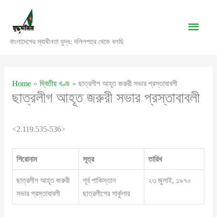
Skip
to
Main
content
বাংলাদেশের স্বাধীনতা যুদ্ধ: দলিলপত্র থেকে বলছি
Men
Home
দ্বিতীয় খণ্ড
ছাত্রলীগ আহূত জরুরী সভার প্রস্তাবাবলী
ছাত্রলীগ আহূত জরুরী সভার প্রস্তাবাবলী
<2.119.535-536>
শিরোনাম
সূত্র
তারিখ
ছাত্রলীগ আহূত জরুরী
পূর্ব পাকিস্তান
২৩ জুলাই, ১৯৭০
সভার প্রস্তাবাবলী
ছাত্রলীগের সার্কুলার