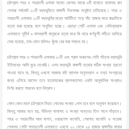
চট্টগ্রাম শহর ও শহরতলী এলাকা সমেত জেলার আরো ৯টি থানাতে হানাদার খান
সেনারা সর্বমোট ২০টি বধ্যভূমিতে বাঙ্গালী নিধনযজ্ঞ অনুষ্ঠান চালিয়েছে। শহর ও
শহরতলী এলাকার ১০টি বধ্যভূমির মধ্যে আটটিতে গড়ে পাঁচ হাজার করে বাঙালিকে
হত্যা করা হয়েছে বলে অনুমিত হচ্ছে। এছাড়া পোর্ট এলাকা এবং নেভিব্যারাক
এলাকাতে সুদীর্ঘ ৯ মাসব্যাপী মানুষকে হত্যা করে কি হারে কর্ণফুলী নদীতে ভাসিয়ে
দেয়া হয়েছে, তার কোন হদিসও খুঁজে বের করা সম্ভব নয়।
চট্টগ্রাম শহর ও শহরতলী এলাকার ১০টি এবং গ্রাম অঞ্চলের গোটা পাঁচেক বধ্যভূমি
ইতিমধ্যে আমি ঘুরে দেখেছি। এসব বধ্যভূমি বাঙ্গালী হত্যার সঠিক সংখ্যা হয়তো
পাওয়া যাবে না, কিন্তু এখনো সরকার যদি ব্যাপক অনুসন্ধান ও তথ্য সংগ্রহের
জন্য এগিয়ে আসেন তবে হত্যাযজ্ঞের ব্যাপকতাসহ একটা আনুমানিক সংখ্যাও
নির্ণয় করতে পারবেন বলে বিশ্বাস।
কোন কোন মহল চট্টগ্রামে নিহত লোকের সংখ্যা ১লাখ হবে বলে অনুমান করেছেন।
কিন্তু আমার মনে হয়, বিভিন্ন থানাসহ এ সংখ্যা অন্ততঃ তিন লাখে দাঁড়াবে।
শহর ও শহরতলীর আম বাগান, ওয়ারলেস কলোনি, শেরশাহ কলোনি ও ফয়েজ
লেকসহ গোটা পাহাড়তলী এলাকাতে এখনো ২০ থেকে ২৫ হাজার বাঙ্গালীর মাথার