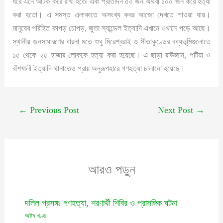
ধরে এনে আটক করে রাখা হতো এবং প্রতিদিন ৫০ জন অথবা ১০০ জন করে হত্যা
করা হতো। এ সমস্ত এলাকাতে অসংখ্য কবর আজো দেখতে পাওয়া যায়।
মানুষের পরিহিত কাপড় চোপড়, জুতা স্যান্ডেল ইত্যাদি এখানে ওখানে পড়ে আছে।
স্থানীয় জনসাধারণের ধারনা মতে শুধু মিরেশ্বরাই ও সীতাকুণ্ডের বধ্যভূমিগুলোতে
১৫ থেকে ২৫ হাজার লোককে হত্যা করা হয়েছে। এ ছাড়া রাউজান, পটিয়া ও
বাঁশখালী ইত্যাদি থানাতেও প্রায় অনুরূপহারে গণহত্যা চালানো হয়েছে।
←
Previous Post
Next Post
→
আরও পড়ুন
দলিল প্রসঙ্গঃ গণহত্যা, শরণার্থী শিবির ও প্রাসঙ্গিক ঘটনা
অষ্টম খণ্ড