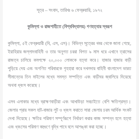
সূত্র – সংবাদ, তারিখঃ ৬ ফেব্রুয়ারি, ১৯৭২
কুমিল্লা ও রাজশাহীতে (বিশ্ববিদ্যালয়) গণহত্যার স্বরূপ
কুমিল্লা, ৫ই ফেব্রুয়ারী (বি, এস, এস)। বিভিন্ন সূত্রের খবর থেকে জানা গেছে,
ইয়াহিয়ার জল্লাদবাহিনী ও তার অনুগত চররা বিগত ৯ মাস ধরে এখানে ত্রাসের
রাজত্ব চালিয়ে কমপক্ষে ২০,০০০ লোককে হত্যা করে। হাজার হাজার বাড়ী
পুড়িয়ে দেয় এবং অগণিত পরিবারকে গৃহহারা করে দখলদার বাহিনী বাংলাদেশ ভারত
সীমান্তের তিন মাইলের মধ্যে সমস্ত সম্পত্তি এবং বাড়ীঘর জ্বালিয়ে দিয়েছে
অথবা ধ্বংস করেছে।
এসব এলাকার মধ্যে ব্রাহ্মণবাড়ীয়া এবং আখাউড়া সবচাইতে বেশি ক্ষতিগ্রস্ত।
জেলার প্রায় সকল হাট-বাজার লুট ও ধ্বংস করাতে সারা জেলায় চরম আর্থিক সংকট
দেখা দিয়েছে। ক্ষতির পরিমাণ সম্পূর্ণরূপে নির্ধারণ করার কাজ সম্পন্ন হলে হত্যা
এবং ধ্বংসের পরিমাণ বহুগুণে বৃদ্ধি পাবে বলে আশঙ্কা করা হচ্ছে।