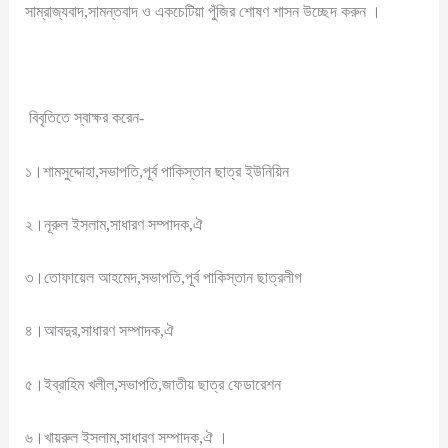
সাম্রাজ্যবাদ,সামন্তবাদ ও একচেটিয়া পুঁজির শোষণ শাসন উচ্ছেদ করুন ।
বিবৃতিতে স্বাক্ষর করেন-
১।শামসুদ্দোহা,সভাপতি,পূর্ব পাকিস্তান ছাত্র ইউনিয়িন
২।নূরুল ইসলাম,সাধারণ সম্পাদক,ঐ
৩।তোফায়েল আহমেদ,সভাপতি,পূর্ব পাকিস্তান ছাত্রলীগ
৪।আবদুর,সাধারণ সম্পাদক,ঐ
৫।ইব্রাহিম খলীল,সভাপতি,জাতীয় ছাত্র ফেডারেশন
৬।খায়রুল ইসলাম,সাধারণ সম্পাদক,ঐ ।