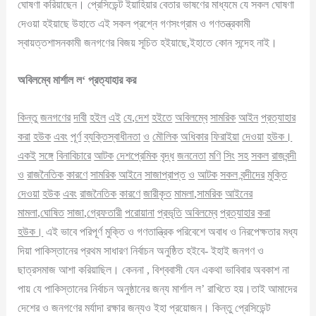
ঘোষণা করিয়াছেন। প্রেসিডেন্ট ইয়াহিয়ার বেতার ভাষণের মাধ্যমে যে সকল ঘোষণা
দেওয়া হইয়াছে উহাতে এই সকল প্রশ্নে গণসংগ্রাম ও গণতন্ত্রকামী
স্বায়ত্তশাসনকামী জনগণের বিজয় সূচিত হইয়াছে,ইহাতে কোন সন্দেহ নাই।
অবিলম্বে
মার্শাল
ল
‘
প্রত্যাহার
কর
কিন্তু
জনগণের
দাবী
হইল
এই
যে
,
দেশ
হইতে
অবিলম্বে
সামরিক
আইন
প্রত্যাহার
করা
হউক
এবং
পূর্ণ
ব্যক্তিস্বাধীনতা
ও
মৌলিক
অধিকার
ফিরাইয়া
দেওয়া
হউক
।
একই
সঙ্গে
বিনাবিচারে
আটক
দেশপ্রেমিক
বৃদ্ধ
জননেতা
মণি
সিং
সহ
সকল
রাজবন্দী
ও
রাজনৈতিক
কারণে
সামরিক
আইনে
সাজাপ্রাপ্ত
ও
আটক
সকল
বন্দীদের
মুক্তি
দেওয়া
হউক
এবং
রাজনৈতিক
কারণে
জারীকৃত
মামলা
,
সামরিক
আইনের
মামলা
,
ঘোষিত
সাজা
,
গ্রেফতারী
পরোয়ানা
প্রভৃতি
অবিলম্বে
প্রত্যাহার
করা
হউক
।
এই ভাবে পরিপূর্ণ মুক্তি ও গণতান্ত্রিক পরিবেশে অবাধ ও নিরপেক্ষতার মধ্য
দিয়া পাকিস্তানের প্রথম সাধারণ নির্বাচন অনুষ্ঠিত হইবে- ইহাই জনগণ ও
ছাত্রসমাজ আশা করিয়াছিল। কেননা , বিশ্ববাসী যেন একথা ভাবিবার অবকাশ না
পায় যে পাকিস্তানের নির্বাচন অনুষ্ঠানের জন্য মার্শাল ল’ রাখিতে হয়।তাই আমাদের
দেশের ও জনগণের মর্যাদা রক্ষার জন্যও ইহা প্রয়োজন। কিন্তু প্রেসিডেন্ট