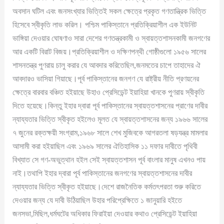
অবসান ঘটিল এবং জনসংখ্যার ভিত্তিই সকল ক্ষেত্রে প্রকৃত গণতান্ত্রিক ভিত্তি
হিসেবে স্বীকৃতি লাভ করিল। পশ্চিম পাকিস্তানে প্রতিক্রিয়াশীল এক ইউনিট
ভাঙ্গিয়া দেওয়ার ঘোষণাও সারা দেশের গণতন্ত্রকামী ও স্বায়ত্তশাসনকামী জনগণের
আর একটি বিরাট বিজয়।প্রতিক্রিয়াশীল ও দক্ষিণপন্থী গোষ্ঠীগুলো ১৯৫৬ সালের
শাসনতন্ত্র পুণরায় চালু করার যে আবদার করিতেছিল,জনমতের চাপে তাহাদের ঐ
আবদারও ভাসিয়া গিয়াছে।পূর্ব পাকিস্তানের জনগণ যে রাষ্ট্রীয় নীতি প্রণয়নের
ক্ষেত্রে বারবার বঞ্চিত হইয়াছে উহাও প্রেসিডেন্ট ইয়াহিয়া খানকে পুণরায় স্বীকৃতি
দিতে হয়েছে।কিন্তু ইহার দ্বারা পূর্ব পাকিস্তানের স্বায়ত্তশাসনের প্রাণের দাবীর
ন্যায্যতার ভিত্তি স্বীকৃত হইলেও মূলত যে স্বায়ত্তশাসনের জন্য ১৯৬৬ সালের
৭ জুনের রক্তক্ষয়ী সংগ্রাম,১৯৬৮ সালে শেখ মুজিবকে আগরতলা ষড়যন্ত্র মামলার
আসামী করা হইয়াছিল এবং ১৯৬৯ সালের ঐতিহাসিক ১১ দফার দাবীতে পৃথিবী
বিখ্যাত সে গণ-অভুত্থান হইল সেই স্বায়ত্তশাসন পূর্ব বাংলার মানুষ এখনও পায়
নাই।তথাপি ইহার দ্বারা পূর্ব পাকিস্তানের জনগণের স্বায়ত্তশাসনের দাবীর
ন্যায্যতার ভিত্তি স্বীকৃত হইয়াছে।দেশে রাজনৈতিক কর্মতৎপরতা শুরু করিতে
দেওয়ার জন্য যে দাবী উঠিয়াছিল উহার পরিপ্রেক্ষিতে ১ জানুয়ারি হইতে
জনসভা,মিছিল,ধর্মঘটের অধিকার ফিরাইয়া দেওয়ার কথাও প্রেসিডেন্ট ইয়াহিয়া