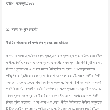
তারিখ
–
নভেম্বর
,
১৯৬৯
১১
–
দফার
সংগ্রাম
চলবেই
ইয়াহিয়া
খানের
ভাষণ
সম্পর্কে
ছাত্রসমাজের
অভিমত
জনগণের সংগ্রাম,শহীদের রক্তস্রোত,মাতার অশ্রুধারা,ছাত্র-শ্রমিক-রাজনৈতিক
কর্মীদের নির্যাতন ভোগ ও দেশপ্রেমিকের কঠোর সাধনা বৃথা যায় নাই।বৃথা যায় নাই
বিগত গণুভ্যত্থান ও এগারো দফার ঐতিহাসিক সংগ্রাম।গণ-অভ্যুত্থানের
পটভূমিকায় দ্বিতীয়বারের জন্য সামরিক শাসন বলবৎ করা হইলেও গণদাবীর নিকট
পরাভূত হইতে হইতেছে সাম্রাজ্যবাদ সামন্তবাদ,একচেটিয়া পুঁজির স্বার্থ রক্ষাকারী
প্রতিক্রিয়াশীল কায়েমী স্বার্থবাদী গোষ্ঠীকে। দেশে পুণরায় পার্লামেন্টারী গণতন্ত্রের
শাসন প্রবর্তনের জন্য এক ইয়াহিয়া খান কে।ইহাতে গণ-সংগ্রামের এক বিরাট
বিজয় সূচিত হইয়াছে।”এক লোক এক ভোট” নীতির ভিত্তিতে নির্বাচন অনুষ্ঠানের
ভিত্তি ঘোষিত হওয়ায় পূর্ব পাকিস্তানের প্রতি বৈষম্যমূলক সংখ্যাসাম্য নীতিরও