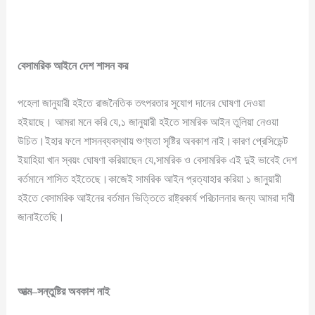
বেসামরিক
আইনে
দেশ
শাসন
কর
পহেলা জানুয়ারী হইতে রাজনৈতিক তৎপরতার সুযোগ দানের ঘোষণা দেওয়া
হইয়াছে। আমরা মনে করি যে,১ জানুয়ারী হইতে সামরিক আইন তুলিয়া নেওয়া
উচিত।ইহার ফলে শাসনব্যবস্থায় শুণ্যতা সৃষ্টির অবকাশ নাই।কারণ প্রেসিডেন্ট
ইয়াহিয়া খান স্বয়ং ঘোষণা করিয়াছেন যে,সামরিক ও বেসামরিক এই দুই ভাবেই দেশ
বর্তমানে শাসিত হইতেছে।কাজেই সামরিক আইন প্রত্যাহার করিয়া ১ জানুয়ারী
হইতে বেসামরিক আইনের বর্তমান ভিত্তিতে রাষ্ট্রকার্য পরিচালনার জন্য আমরা দাবী
জানাইতেছি।
আত্ম
–
সন্তুষ্টির
অবকাশ
নাই