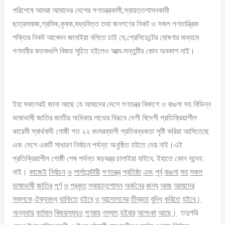
পরিশেষে আমরা আমাদের দেশের গণতন্ত্রকামী,স্বায়ত্তশাসনকামী
ছাত্রসমাজ,শ্রমিক,কৃষক,মধ্যবিত্ত তথা জনগণের নিকট ও সকল গণতান্ত্রিক
শক্তির নিকট আবেদন জানাইয়া বলিতে চাই যে,প্রেসিডেন্টের ঘোষণার মাধ্যমে
গণদাবীর কতকগুলি বিজয় সূচিত হইলেও আত্ম-সন্তুষ্টির কোন অবকাশ নাই।
ইহা সকলেরই জানা আছে যে আমাদের দেশে গণতন্ত্র বিকাশে ও বাঙলা সহ বিভিন্ন
ভাষাভাষী জাতির জাতীয় অধিকার লাভের বিরূধে দেশী বিদেশী প্রতিক্রিয়াশীল
কায়েমী স্বার্থবাদী গোষ্ঠী গত ২২ বৎসরব্যাপী প্রতিবন্ধকতা সৃষ্টি করিয়া আসিতেছে
এবং দেশে একটি সাধারণ নির্বাচন পর্যন্ত অনুষ্ঠিত হইতে দেয় নাই।এই
প্রতিক্রিয়াশীল গোষ্ঠী শেষ পর্যন্ত ষড়যন্ত্র চালাইয়া যাইবে, ইহাতে কোন সন্দেহ
নাই।
কাজেই
নির্বাচন
ও
পার্লামেন্টারী
গণতন্ত্র
প্রতিষ্ঠা
এবং
পূর্ব
বাঙলা
সহ
সকল
ভাষাভাষী
জাতির
পূর্ণ
ও
প্রকৃত
স্বায়ত্তশাসন
অর্জনের
জন্য
আজ
আমাদের
সকলকে
ঐক্যবদ্ধ
থাকিতে
হইবে
ও
আন্দোলনের
তীব্রতা
বৃদ্ধি
করিতে
হইবে
।
অন্যথায়
বর্তমান
বিজয়সমূহও
পুণরায়
নস্যাৎ
হইবার
আশংকা
আছে
।
তদুপরি