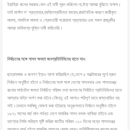
ইয়াহিয়া খানের সরকার কেন এই দাবী পূরন করিলেন না,উহা আমরা বুঝিতে অক্ষম।
তাই মার্শাল ল’ প্রত্যাহার,ব্যক্তিস্বাধীনতা কায়েম,রাজনৈতিক কারণে জারীকৃত
মামলা, সামতিক মামলা ও গ্রেফতারী পরোয়ানা প্রত্যাহার এবং সকল রাজবন্দীর
আমরা অবিলম্বে মুক্তি দাবী করিতেছি।
নির্বাচনের
সঙ্গে
শাসন
ক্ষমতা
জনপ্রতিনিধিদের
হাতে
দাও
ছাত্রসমাজ ও জনগণ ইহাও আশা করিয়াছিল যে,দেশে ৫ অক্টোবরের পূর্বে দ্রুত
নির্বাচন অনুষ্ঠিত হইবে ও নির্বাচনের সঙ্গে সঙ্গে দেশের শাসনভার এবং শাসনতন্ত্র
রচনার সার্বভৌম ক্ষমতা নির্বাচিত পরিষদ তথা জনগণের নির্বাচিত প্রতিনিধিদের হাতে
আস্থার সহিত অর্পণ করা হইবে।কিন্তু এই আশাও পরিপূর্ণ ভাবে বাস্তবায়িত হয়
নাই।যেভাবে সবকিছু ঘোষণা করা হইয়াছে অনুরূপভাবে নির্বাচন অনুষ্ঠিত হইলে
১৯৭১ সালের মার্চ মাস পর্যন্ত দেশে সামরিক শাসন বলবৎ থাকিয়া যাইবে এবং
ভাগ্যের নির্মম পরিহাস সৃষ্টি করিয়া জাতীয় পরিষদ ১২০ দিনের মধ্যে শাসনতন্ত্র
প্রণয়নে ব্যর্থ হইলে সামরিক শাসনের মেয়াদ আরও অনির্দিষ্টকালের কালের জন্য