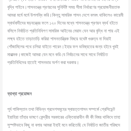
বৃদ্ধি পাইবে।শাসনতন্ত্র প্রণয়নের সুনির্দিষ্ট সময় সীমা নির্ধারণের প্রয়োজনীয়তাক
আমরা মর্মে মর্মে উপলব্ধি করি।কিন্তু সামরিক শাসন দেশে বলবৎ থাকিলেও কায়েমী
স্বার্থবাদীদের ষড়যন্ত্রের ফলে ১২০ দিনের মধ্যে শাসনতন্ত্র প্রণয়ন ব্যর্থ হইতে
বসিলে নির্বাচিত প্রতিনিধিগণ সামরিক আইনের মেয়াদ যেন আর বৃদ্ধি না পায় এই
লক্ষ্য হইতে তাড়াতাড়ি করিয়া শাসনতান্ত্রিক বিষয়ে যথেষ্ট গুরুত্ব না দিয়াই
গোঁজামিলের পথে চলিয়া যাইতে পারেন।ইহার ফল ভবিষ্যতের জন্য হইবে খুবই
মারাত্মক।কাজেই আমরা যেন মনে করি যে নির্বাচনের সাথে সাথে নির্বাচিত
প্রতিনিধিদের হাতেই শাসনভার অর্পণ করা দরকার।
ব্যাখ্যা
প্রয়োজন
পূর্ব পাকিস্তান তথা বিভিন্ন প্রদেশসমূহের স্বায়ত্তশাসন সম্পর্কে প্রেসিডেন্ট
ইয়াহিয়া তাঁহার ভাষণে কেন্দ্রীয় সরকারের এক্তিয়ারাধীন কী কী বিষয় থাকিবে তাহা
সুস্পষ্টভাবে কিছু না বলায় আমরা ইহাই মনে করিতেছি যে নির্বাচিত জাতীয় পরিষদে