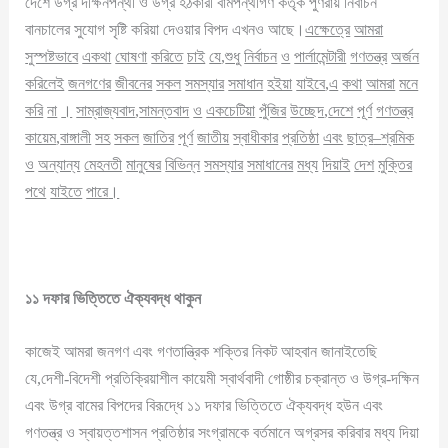
দেশে উগ্র দক্ষিনপন্থী ও উগ্র হঠকারী বামপন্থীগণ কর্তৃক পুণরায় নির্বাচন
বানচালের সুযোগ সৃষ্টি করিয়া দেওয়ার বিপদ এখনও আছে।
এক্ষেত্রে
আমরা
সুস্পষ্টভাবে
একথা
ঘোষণা
করিতে
চাই
যে
,
শুধু
নির্বাচন
ও
পার্লামেন্টারী
গণতন্ত্র
অর্জন
করিলেই
জনগণের
জীবনের
সকল
সমস্যার
সমাধান
হইয়া
যাইবে
,
এ
কথা
আমরা
মনে
করি
না
।
সাম্রাজ্যবাদ
,
সামন্তবাদ
ও
একচেটিয়া
পুঁজির
উচ্ছেদ
,
দেশে
পূর্ণ
গণতন্ত্র
কায়েম
,
বাঙ্গালী
সহ
সকল
জাতির
পূর্ণ
জাতীয়
স্বাধীকার
প্রতিষ্ঠা
এবং
ছাত্র
–
শ্রমিক
ও
অন্যান্য
মেহনতী
মানুষের
বিভিন্ন
সমস্যার
সমাধানের
মধ্য
দিয়াই
দেশ
মুক্তির
পথে
যাইতে
পারে
।
১১
দফার
ভিত্তিতে
ঐক্যবদ্ধ
থাকুন
কাজেই আমরা জনগণ এবং গণতান্ত্রিক শক্তির নিকট আহবান জানাইতেছি
যে,দেশী-বিদেশী প্রতিক্রিয়াশীল কায়েমী স্বার্থবাদী গোষ্ঠীর চক্রান্ত ও উগ্র-দক্ষিন
এবং উগ্র বামের বিপদের বিরূদ্ধে ১১ দফার ভিত্তিতে ঐক্যবদ্ধ হউন এবং
গণতন্ত্র ও স্বায়ত্তশাসন প্রতিষ্ঠার সংগ্রামকে বর্তমানে অগ্রসর করিবার মধ্য দিয়া