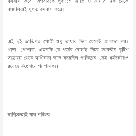
বসবাস করে। অপরদিকে পূর্বাংশে জাতি ও ভাষার দিক থেকে
বাঙালিরাই মূলত বসবাস করে।
এই দুই জাতিগত গোষ্ঠী শুধু ভাষার দিক থেকেই আলাদা নয়।
খাদ্য, পোশাক, এমনকি যে ধর্মের দোহাই দিয়ে ভারতীয় বৃটিশ
সাম্রাজ্য থেকে স্বাধীনতা লাভ করেছিল পাকিস্তান, সেই ধর্মচর্চায়ও
রয়েছে উল্লেখযোগ্য পার্থক্য।
দাম্ভিকতাই যার পরিচয়