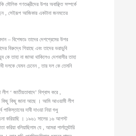
 মৌলিক গণতন্ত্রীদের উপর অবাঞ্ছিত সম্পর্কে
ইয়াছেন , সেইরূপ আজিকার একটানা জনমতের
প্রদান – বিশেষতঃ তাদের দেশপ্রেমের উপর
র বিরুদ্ধে গিয়াছে এবং তাদের ভরাডুবি
আইয়ূব কে তাহা না জাআ থাকিলেও দেশবাসীর তাহা
রোধী দলকে যেমন চেনেন , তার দল কে তেমনি
 লীগ ‘ জাতীয়তাবাদে’ বিশ্বাস করে ,
মার কিছু কিছু জানা আছে । আমি আওয়ামী লীগ
পাকিস্তানের দাবী দাওয়া নিয়া শুধু
লোচনা করিয়াছি । ১৯৬১ সালের ১৬ আগস্ট
 করিয়া বলিয়াছিলাম যে , আমরা পার্লামেন্টারি