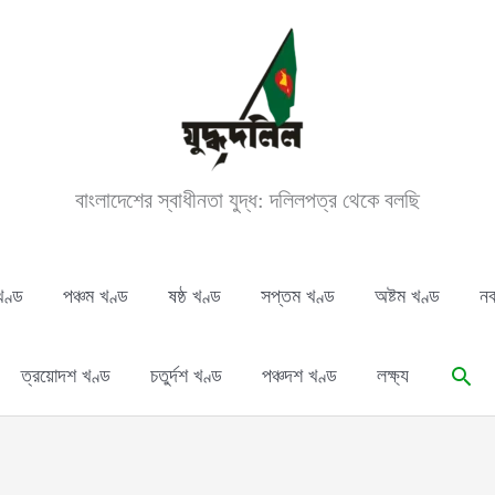
বাংলাদেশের স্বাধীনতা যুদ্ধ: দলিলপত্র থেকে বলছি
খণ্ড
পঞ্চম খণ্ড
ষষ্ঠ খণ্ড
সপ্তম খণ্ড
অষ্টম খণ্ড
নব
Sear
ত্রয়োদশ খণ্ড
চতুর্দশ খণ্ড
পঞ্চদশ খণ্ড
লক্ষ্য