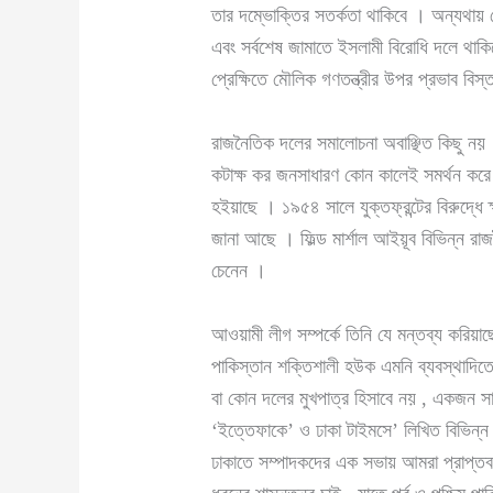
তার দম্ভোক্তির সতর্কতা থাকিবে । অন্যথায় 
এবং সর্বশেষ জামাতে ইসলামী বিরোধি দলে থাক
প্রেক্ষিতে মৌলিক গণতন্ত্রীর উপর প্রভাব বি
রাজনৈতিক দলের সমালোচনা অবাঞ্ছিত কিছু নয় । 
কটাক্ষ কর জনসাধারণ কোন কালেই সমর্থন করে 
হইয়াছে । ১৯৫৪ সালে যুক্তফ্রন্টের বিরুদ্ধে 
জানা আছে । ফিল্ড মার্শাল আইয়ূব বিভিন্ন 
চেনেন ।
আওয়ামী লীগ সম্পর্কে তিনি যে মন্তব্য করিয়া
পাকিস্তান শক্তিশালী হউক এমনি ব্যবস্থাদি
বা কোন দলের মুখপাত্র হিসাবে নয় , একজন সাংব
‘ইত্তেফাকে’ ও ঢাকা টাইমসে’ লিখিত বিভিন্
ঢাকাতে সম্পাদকদের এক সভায় আমরা প্রাপ্তবয়স্ক