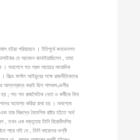
সামাল হইয়া পরিয়াছেন । ইতিপূর্বে কনভেনশন
না চালাইবার যে আবেদন জানাইয়াছিলেন , তাহা
াছেন । অবশেশে গত পরশু লাহোরে সাংবাদিক
 । ফিল্ড মার্শাল আইয়ূবের পক্ষে রাজনীতিকদের
ের আদ্যশ্রাদ্ধ করাই ছিল শাসকমণ্ডলীর
রা হয় ; শত শত রাজনৈতিক নেতা ও কর্মীকে বিনা
নী পদের অযোগ্য করিয়া রাখা হয় । অবশেষে
ং তার বিরুদ্ধে বৈদেশিক রাষ্ট্র হইতে অর্থ
লেন , তখন এক বক্তৃতায় তিনি বিরোধীদলিয়
িতে পারে নাই যে , তিনি কায়েদের ভগ্নী
িয়াছেন যে , কায়েদ আজমের ভগ্নী হইলেও