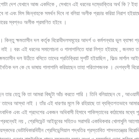
গোটা দেশ যেখানে আজ একদিকে , সেখানে এই ধরনের দম্ভোক্তির অর্থ কি ? ইহা কি
িবে না এবং মিস জিন্নাহকে সমর্থন দিবে না বলিয়া অলীক প্রচার করিয়া নিরাশ হ
স্তারের স্বপ্নও অলীক প্রমাণিত হইবে ।
কিন্তু ক্ষমতাসীন দল কর্তৃক বিরোধীদলসমূহের আদর্শ ও কর্মপন্থার ভুল ব্যাক্ষা 
নাই । বরং এই ধরনের সমালোচনা ও গালাগালিতে যারা লিপ্ত হইয়াছে , জনমত তাদে
ক্ষমতাসীন দল উঠিতে বসিতে তাদের প্রতিক্রিয়া সৃশটি হইয়াছিল , ফিল্ড মার্শাল 
রাজনৈতিক দল কে যে ভাষায় গালাগালি করিয়াছেন তাহা পরিতাপজনক । দেশব্যপী বি
ছেন তার হেতু কি তা আমরা কিছুটা আঁচ করতে পারি । তিনি বলিয়াছেন যে , আওয়ামী
তে তাদের আস্থা নাই । তাঁর এই ধারণার মূলে কি রহিয়াছে তা ব্যক্তিগতভাবে আ
াদিক এবং এই প্রদেশের একজন অধিবাসী হিসাবে পাকিস্তানের কাঠামোর মধ্যে পূর্ব 
ন প্রবন্ধেই নয় , প্রেসিডেন্ট আইয়ূবের সহিতও সরাসরি একাধিকবার খোলাখুলি আ
দের ভোটাধিকারবিহীন প্রেসিডেন্সিয়াল পদ্ধতির প্রস্তাবিত শাসনতন্ত্রের বিরোধিতা