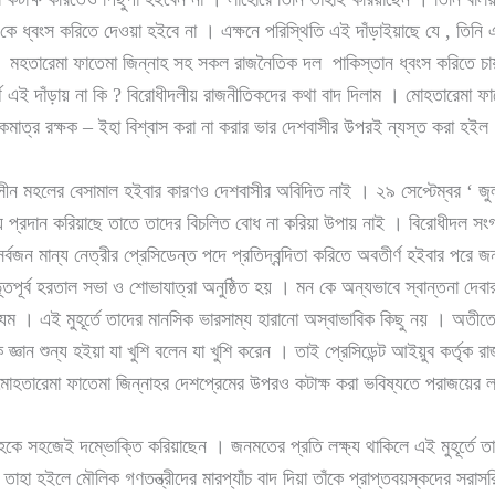
কে ধ্বংস করিতে দেওয়া হইবে না । এক্ষনে পরিস্থিতি এই দাঁড়াইয়াছে যে , তিনি 
 মহতারেমা ফাতেমা জিন্নাহ সহ সকল রাজনৈতিক দল পাকিস্তান ধ্বংস করিতে চায়
অর্থ এই দাঁড়ায় না কি ? বিরোধীদলীয় রাজনীতিকদের কথা বাদ দিলাম । মোহতারেমা ফ
 একমাত্র রক্ষক – ইহা বিশ্বাস করা না করার ভার দেশবাসীর উপরই ন্যস্ত করা হইল
ীন মহলের বেসামাল হইবার কারণও দেশবাসীর অবিদিত নাই । ২৯ সেপ্টেম্বর ‘ জুল
ষ্ট রায় প্রদান করিয়াছে তাতে তাদের বিচলিত বোধ না করিয়া উপায় নাই । বিরোধীদল
সর্বজন মান্য নেত্রীর প্রেসিডেন্ত পদে প্রতিদ্বন্দিতা করিতে অবতীর্ণ হইবার পরে জ
ভূতপূর্ব হরতাল সভা ও শোভাযাত্রা অনুষ্ঠিত হয় । মন কে অন্যভাবে স্বান্তনা দে
যম । এই মুহূর্তে তাদের মানসিক ভারসাম্য হারানো অস্বাভাবিক কিছু নয় । অতীতেও দ
দিক জ্ঞান শুন্য হইয়া যা খুশি বলেন যা খুশি করেন । তাই প্রেসিডেন্ট আইয়ুব কর্তৃ
 মোহতারেমা ফাতেমা জিন্নাহর দেশপ্রেমের উপরও কটাক্ষ করা ভবিষ্যতে পরাজয়ের 
্নাহকে সহজেই দম্ভোক্তি করিয়াছেন । জনমতের প্রতি লক্ষ্য থাকিলে এই মুহূর্
 তাহা হইলে মৌলিক গণতন্ত্রীদের মারপ্যাঁচ বাদ দিয়া তাঁকে প্রাপ্তবয়স্কদের সরাস