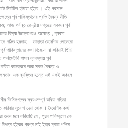
ারে । আর যদি প্রেসিডেন্সিয়াল ধরনের শাসন
োটে নির্বাচিত হইতে হইবে । এই প্রসঙ্গে
্রে পূর্ব পাকিস্তানের প্রতি বৈষন্য নীতি
কম; আজ পর্যন্ত কেন্দ্রীয় দপ্তরে একজন পূর্ব
্তানের হিস্যা উল্লেখেরও অযোগ্য , ব্যবসা
িস্তানে গঠিত হয়নাই । তাছাড়া বৈদেশিক লোনেরো
্ব পাকিস্তানের কথা বিবেচনা না করিয়াই পিন্ডি
ামেন্টারি শাসন ব্যবস্থায় পূর্ব
গ করিয়া কালক্রমে তারা সকল বৈষম্য ও
ীয় ক্ষমতাও এক ব্যক্তির হস্তে এই একই অঞ্চলে
নীয় জিনিসপত্রে স্বয়ংসম্পূর্ণ করিয়া গড়িয়া
জিত করিবার সুযোগ দেয়া হোক । বৈদেশিক কর্জ
রা তখন মনে করিয়াছি যে , পূরব পাকিস্তান কে
িপন্ন হইবার প্রশ্ন নাই ইহার দ্বারা পশ্চিম