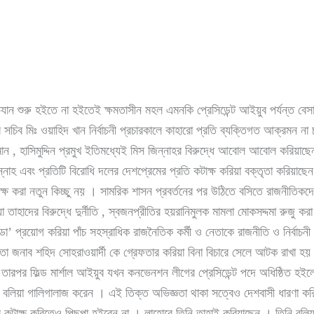
ভিযান শুরু হইতে না হইতেই ক্ষমতাসীন মহল এমনকি প্রেসিডেন্ট আইয়ুব পর্যন্ত বে
চার সচিব মিঃ ওয়াহিদ খান নির্বাচনী প্রচারকালে কাহারো প্রতি ব্যক্তিগত আক্রমন 
মান , হাসিমুদ্দিন প্রমুখ ইতিমধ্যেই মিস জিন্নাহর বিরুদ্ধে আবোল আবোল করিয়
নাহ এবং প্রতিটি বিরোধি দলের দেশপ্রেমের প্রতি কটাক্ষ করিয়া বক্তৃতা করিয়াছেন
ক্ষ করা নতুন কিচ্ছু নয় । সামরিক শাসন প্রবর্তনের পর উঠিতে বসিতে রাজনীতিকদ
তাহাদের বিরুদ্ধে দুর্নীতি , স্বজনপ্রীতির হয়রানিমুলক মামলা মোকসদ্দমা রুজু ক
ো’ প্রয়োগ করিয়া পাঁচ সহস্রাধিক রাজনৈতিক কর্মী ও নেতাকে রাজনীতি ও নির্বাচ
তা জনাব শহিদ সোহরাওয়ার্দী কে গ্রেফতার করিয়া বিনা বিচারে সেলে আটক রাখা হয় এব
তারপর ফিল্ড মার্শাল আইয়ুব যখন কনভেনশন লীগের প্রেসিডেন্ট পদে অধিষ্ঠিত হই
্চর) বলিয়া গালিগালাজ করেন । এই তিক্ত অভিজ্ঞতা থাকা সত্বেও দেশবাসী ধারণা কর
র কটাক্ষ করিতেও পিছুপা হইবেন না । লাহোরে তিনি তাহাই করিয়াছেন । তিনি বল