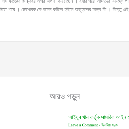
ারেমা মিস ফাতেমা জিন্নাহর অপর অর্পণ করিয়াছেন । ইহার পরো আমাদের বিরুদ্ধে 
যাইতে পারে । মেষশাবক কে ভক্ষন করিতে হইলে অজুহাতের অন্ত কি । কিন্তু এই
আরও পড়ুন
আইয়ুব খান কর্তৃক সামরিক আইন 
Leave a Comment
/
দ্বিতীয় খণ্ড