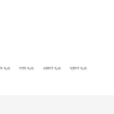
ম খণ্ড
দশম খণ্ড
একাদশ খণ্ড
দ্বাদশ খণ্ড
ch