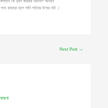
পাকিস্তান কে দুর্বল করিবার অভিযগ আনয়ন
 পথে কাহারো হালে পানি পাইবার উপায় নাই ।
Next Post
→
ঘোষণা