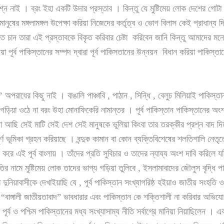
শ্ন নাই । ব্রং ইহা একটি উদার প্রস্তাব । কিন্তু যে মুষ্টিমেয় লোক দেশের গোটা স
মানুষের মঙ্গলামঙ্গল উপেক্ষা করিয়া নিজেদের কর্তৃত্ব ও ভোগ বিলাস কেই প্রাধান্য দ
 চান তারা এই প্রস্তাবকে বিকৃত করিবার চেষ্টা করিবেন জানি কিন্তু আমাদের মনে ক
য়া পূর্ব পাকিস্তানের সম্পদ দ্বারা পূর্ব পাকিসতানের উন্নয়ন বিধান করিয়া পাকিস
অপরাধের কিছু নাই । বাঙালি পাঞ্চাবি , পাঠান , সিন্ধি , বেলুচ মিলিয়াই পাকিস্তা
তি গড়িয়া ওঠে না বরং উহা মোনাফিকেরি নামান্তর । পূর্ব পাকিস্তান পাকিস্তানের অ
য়া আছি সেই মাটি সেই দেশ সেই মানুষকে ভুলিয়া কিংবা তার তরক্কীর প্রশ্ন বাদ দ
্বপূর্ণ ভূমিকা গ্রহন করিয়াছে । বন্দুক কামান বা কোন ব্যক্তিবিশেষের শলতিশালি নেত
 এই পূর্ব বাংলায় । তাঁদের প্রতি সুবিচার ও তাদের ন্যায্য অংশ দাবি করিলে যদ
র নামে মুষ্টিমেয় লোক তাদের ভাগ্য গড়িয়া তুলিবে , ইসলামাবাদের জৌলুস বৃদ্ধি
দুনিয়াবাসীকে দেখাইয়াছি যে , পূর্ব পাকিস্তান সংখ্যাগরিষ্ঠ হইয়াও জাতীয় সংহতি 
 “বাঙ্গালী জাতীয়তাবাদ” ভাবধারার এবং পাকিস্তান কে শক্তিশালী না করিবার অভি
ব ও পশ্চিম পাকিস্তানের মধ্য সংখ্যাসাম্য নীতি সর্বাগ্রে মানিয়া নিয়াছিলেন । এবার