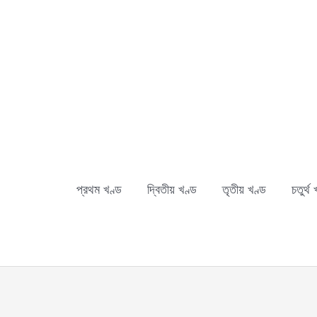
Skip
to
content
প্রথম খণ্ড
দ্বিতীয় খণ্ড
তৃতীয় খণ্ড
চতুর্থ 