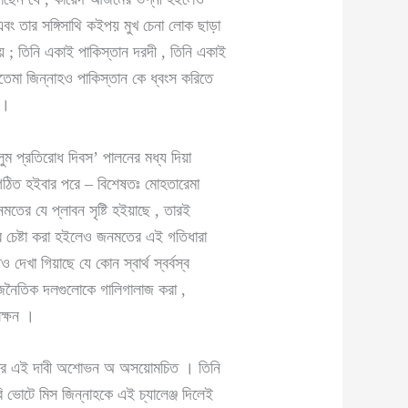
এবং তার সঙ্গিসাথি কইপয় মুখ চেনা লোক ছাড়া
 ; তিনি একাই পাকিস্তান দরদী , তিনি একাই
াতেমা জিন্নাহও পাকিস্তান কে ধ্বংস করিতে
 ।
ুম প্রতিরোধ দিবস’ পালনের মধ্য দিয়া
 সংগঠিত হইবার পরে – বিশেষতঃ মোহতারেমা
নমতের যে প্লাবন সৃষ্টি হইয়াছে , তারই
বার চেষ্টা করা হইলেও জনমতের এই গতিধারা
েখা গিয়াছে যে কোন স্বার্থ স্বর্বস্ব
ক রাজনৈতিক দলগুলোকে গালিগালাজ করা ,
লক্ষন ।
তে তার এই দাবী অশোভন অ অসয়োমচিত । তিনি
রি ভোটে মিস জিন্নাহকে এই চ্যালেঞ্জ দিলেই