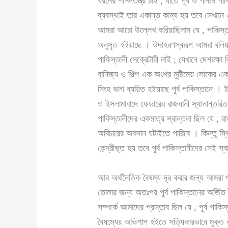
ধরনের শাসনতন্ত্র চাই , যাতে পূর্ব ও পশ্চি
ব্যবস্থাই তার একান্ত কাম্য হয় তবে সেখানে এ
আমরা আরো উল্লেখ করিয়াছিলাম যে , পাকিস্তান 
অনুসৃত হইয়াছে । উদাহরণস্বরূপ আমরা বলিয়াছিলা
পাকিস্তানী সেক্রেটারী নাই ; যেখানে দেশরক্ষা
বানিজ্য ও শিল্প এক অংশর মুষ্টিমেয় লোকের এ
সিংহ ভাগ ব্যয়িত হইয়াছে পূর্ব পাকিস্তানে । 
ও ইসলামাবাদে ফেডারের রাজধানী স্থানান্তরিত 
পাকিস্তানীদের একমাত্র স্বান্তনা ছিল যে , 
অবিচারের অবসান ঘটাইতে পারিবে । কিন্তু স্থ
কেন্দ্রীভূত হয় তবে পূর্ব পাকিস্তানীদের সেই 
আর অর্থনৈতিক বৈষম্য দূর করার জন্য আমরা প্রস
তোলার জন্য অতঃপর পূর্ব পাকিস্তানের অর্জিত 
সম্পর্কে আমাদের প্রস্তাব ছিল যে , পূর্ব প
বৈষম্যের অভিশাপ হইতে সত্যিকারভাবে মুক্ত কর