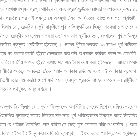
ম পাকিস্তান দেশের রাজনৈতিক শাসন ব্যবস্থার সমান অংশ ও সমমর্যাদা ভোগ করিতে প
র সংখ্যাসাম্যের প্রশ্ন থাকিবে না এবং প্রেসিডেন্টকে সরাসরি প্রাপ্তবয়স্কদের ভ
প্রতিষ্ঠার পর এই পর্যন্ত যে অবস্থা চলিয়া আসিতেছে তাতে পদে পদে প্রতিটি ক্ষেত
ম যে , কেন্দ্রীয় চাকুরী বাকুরীতে পূর্ব পাকিস্তানীদের হিস্যা শতকরা ১ ভাগেরো 
 বিভাগে কেন্দ্রীয় রাজস্বের শতকরা ৬৫/ ৭০ ভাগ ব্যয়িত হয় , সেখানেও পূর্ব পাকিস
কচেটিয়া প্রভুত্ব প্রতিষ্ঠিত হইয়াছে । দেশের পুঁজির শতকরা ১০ ভাগও পূর্ব পাক
ইহার পর আবার করাচী হইতে ফেডারেল রাজধানী অপসারন করিবার কালে সংখ্যাগরিষ্ঠ পূর
করিয়া জাতীয় সম্পদ হইতে তথায় শত শত টাকা ব্যয় করা হইতেছে । এমতাবস্থায় পার্ল
রাজনীতির ক্ষেত্রে অন্ততঃ তাঁদের সমান অধিকার রহিয়াছে এবং এই অধিকার প্রয়ো
িতিশীলতার নাম করিয়া দেশে যদি এমন ব্যবস্থা প্রবর্তন রা হয় যাতে সকল রাষ্ট্র
স্বান্তনার পথটুকও রুদ্ধ হইবে ।
্তাব দিয়াছিলাম যে , পূর্ব পাকিস্তানের অর্থনীতির ক্ষেত্রে বিশেষতঃ নিত্যপ্রয়োজ
বৈদেশিক মুদ্রাসহ তাদের নিজস্ব সম্পদকে পূর্ব পাকিস্তানের উন্নয়ন কার্যে নিয়ো
াকিস্তান যে পরিমান বৈদেশিক লোন করিবে সে তাহা সুদে আসলে পরিশোধ করিবে । আম
িতে হইলে ইহাই ন্যুনতম কার্যকরী ব্যবস্থা । ইহার দ্বারা পাকিস্তানের অখন্ডত্ব ব