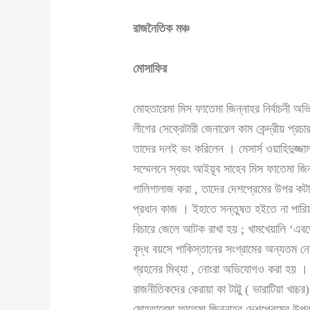
রাজনৈতিক মঞ্চ
মোসাফির
মোহতারেমা মিস ফাতেমা জিন্নাহর নির্বাচনী অ
লীগের সেক্রেটারী জেনারেল কাম কেন্দ্রীয় প্র
তাদের দলই ভং করিলেন । মেসার্স ওয়াহিদুজ্জা
সম্মেলনে স্বয়ং আইয়ূব সাহেব মিস ফাতেমা জিন্
গালিগালাজ করা , তাদের দেশপ্রেমের উপর কটা
প্রধান কাজ । ইহাতে সন্তুষত হইতে না পারিয়া 
বিচারে জেলে আটক রাখা হয় ; খামখেয়ালি ‘এবড
বৃদ্ধ বয়সে পাকিস্তানের সংগ্রামের অন্যতম নে
গ্রহনের মিথ্যা , নোংরা অভিযোগও করা হয় । 
রাজনীতিকদের কেরায়া কা টাট্টু ( ভারাটিয়া খচ
মোহতারেমা ফাতেমা জিন্নাহর দেশপ্রেমের উপ