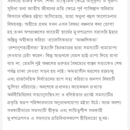
সরকারী রাজস্ব বণ্টন, শিক্ষা সাংস্কৃতিক ক্ষেত্রে আনুকূল্য ও সুজগ-
সুবিধা তথা জাতীয় জীবনের প্রতি ক্ষেত্রে পূর্ব পাকিস্তান অবিরাম
কিভাবে বঞ্চিত হইয়া আসিতেছে, তাহা অধুনা বহুল আলোচনার
বিষয়বস্তু। অতীতে প্রথম যখন এসব বৈষম্য বঞ্চনার কথা তোলা
হয়,তখন অপরাঞ্চলের কায়েমী স্বার্থের মুখপাত্রগণ সরাসরি ইহার
অস্তিত্ব অস্বীকার করিয়া ‘প্রাদেসিকতার’ ‘আঞ্চলিকতা’
‘দেশানুগত্যহীনতা’ ইত্যাদি তিরস্কারের দ্বারা সমস্যাটি ধামাচাপা
দেওয়ার চেষ্টা করেন। কিন্তু আগুনকে যেমন ছাই-চাপা দিয়ে রাখা
যায় না, তেমনি দুই অঞ্চলের গুরুতর বৈষম্যের বাস্তব সত্যকেও শেষ
পর্যন্ত ঢাকা দেওয়া সম্ভব হয় নাই। ক্ষমতাসীন মহলের রক্তচক্ষু
এবং রাজনৈতিক নির্যাতনের তাপ সহ্য করিয়াও জনগণ বিষয়টি
তুলিয়া ধরিয়াছে। অবশেষে প্রধানতঃ কয়েকজন প্রখ্যাত
অর্থনীতিবিদের সত্যানুসন্ধিৎসা ও বলিষ্ঠতার গুণেই সমস্যাটির
প্রকৃতি স্বরূপ পরিষ্কারভাবে অনুধাবনযোগ্য হইয়া উঠে। আজ অবশ্য
সরকারীভাবে সমস্যাটি স্বীকৃত এবং দায়িত্বশীল সরকারী
মুখপাত্রগণও এ সমস্যার প্রতিবিধানকল্পে রীতিমতো মুখর।