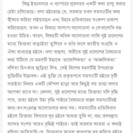
কিন্তু ইত্যবসরে এ ব্যাপারে নূতনতর একটি কথা চালু করার
চেষ্টা চলিতেছে। বলা হইতেছে যে, সরকার যখন সমস্যাটির কথা
স্বীকার করিয়া লইয়াছেন এবং উহার প্রতিকারের সংকল্প প্রকাশ
করিতেছেন, তখন এ বিষয়ে আলাপ-আলোচনা ও লেখালেখি বন্ধ
হওয়া উচিত। কারণ, বিষয়টি অধিক আলোচনা নাকি দুই প্রদেশের
মধ্যে তিক্ততা বাড়াইয়া তুলিবে ও তাঁর ফলে জাতীয় সংহতি ও
ঐক্য বাধাগ্রস্থ হইবে। বলা বাহুল্য, অতীতে দুই প্রদেশের বৈষম্যের
কথা উঠিলে যে মহলটি উহাকে ‘প্রাদেশিকতা’ ও ‘আঞ্চলিকতা’
বলিয়া চিৎকার জুড়িয়া দিত, সেই বিশেষ মহলটিই উপরোক্ত
যুক্তিটির উদ্ভাবক। এই যুক্তি যে প্রকৃতপখে সমস্যাটি হইতে দৃষ্টি
সরাইয়া নিবার একটি কৌশল ছাড়া আর কিছুই নয় তাহা বলার
অপেক্ষা রাখে না। কেননা, দুই প্রদেশের মধ্যে তিক্ততা যদি বৃদ্ধি
পায়, তাহা হইলে উহা বৃদ্ধি পাইবে বৈষম্যের বাস্তব সমস্যাটিরই
জন্য-তৎসংক্রান্ত আলোচনার জন্য নয়। সমস্যাটির প্রতিবিধান
হইলে তিক্ততা কিভাবে দূর হইবে আমরা বুঝি না; বরং তদবস্থায়
সন্দেহ সংশয় আরও বৃদ্ধিই পাইবে। তাই বারবার আমরা এ কথাই
বলিয়া আসিয়াছি যে, তিক্ততার আসল কারণকে দূর করিতে হইবে,