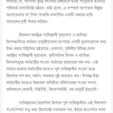
দিয়াছে যে, আগামী কুড়ি বৎসরে বৈষম্যের মাত্রা সংকুচিত হওয়ার
পরিবর্তে প্রসারিতই হইবে। যাই হোক, এ সম্পর্কে আপাতত বিস্তৃত
আলোচনায় না গিয়া সম্প্রতি প্রকাশিত একটি খবরের প্রতি
আমাদের দৃষ্টি নিবন্ধ করিবে।
বিদেশে অবস্থিত পাকিস্তানী দূতাবাস ও বাণিজ্য
মিশনগুলিতে কর্মরত চাকুরীয়াদের ব্যাপারে একটি তুলনামূলক তথ্য
উক্ত খবরে উল্লিখিত হইয়াছে। প্রকাশে, পৃথিবীর বিভিন্ন দেশে
অবস্থিত পাকিস্তানী দূতাবাস, কূটনৈতিক মিশন ও বাণিজ্য
মিশনসমুহে কর্মচারীর সংখ্যা আঠারো হাজারের কম নয়। এই
আঠার হাজার কর্মচারীর মধ্যেও পূর্ব পাকিস্তানীর সংখ্যা মাত্র
তিনশত দশ জন; অর্থাৎ শতকরা দুই জনেরও কম। উপরন্ত উক্ত
কর্মচারীর মধ্যেও উচ্চপদে অধিষ্ঠিত অফিসারের সংখ্যা নগণ্য,
অশিকাংশ কেরানী, টাইপিষ্ট, রিসেপশনিষ্ট, বয়-বাবুর্চি ইত্যাদি।
পাকিস্তানের বৈদেশিক মিশনে পূর্ব পাকিস্তানীরা এই নিদারুণ
সংখ্যাল্পতা শুধু তথ্য হিসেবেই চমকপ্রদ নয়, ইহার তাৎপর্যও নানা