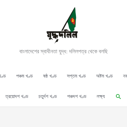
বাংলাদেশের স্বাধীনতা যুদ্ধ: দলিলপত্র থেকে বলছি
খণ্ড
পঞ্চম খণ্ড
ষষ্ঠ খণ্ড
সপ্তম খণ্ড
অষ্টম খণ্ড
নব
Sear
ত্রয়োদশ খণ্ড
চতুর্দশ খণ্ড
পঞ্চদশ খণ্ড
লক্ষ্য