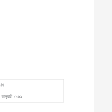
রিখ
 জানুয়ারী ১৯৬৯