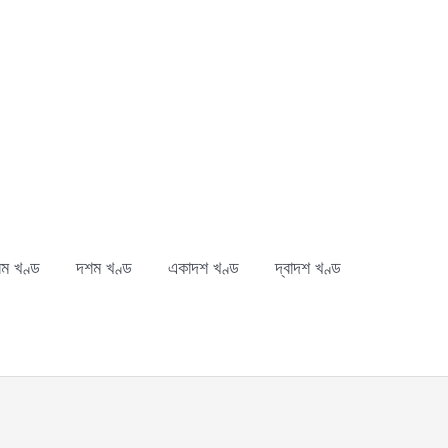
ম খণ্ড
দশম খণ্ড
একাদশ খণ্ড
দ্বাদশ খণ্ড
ch