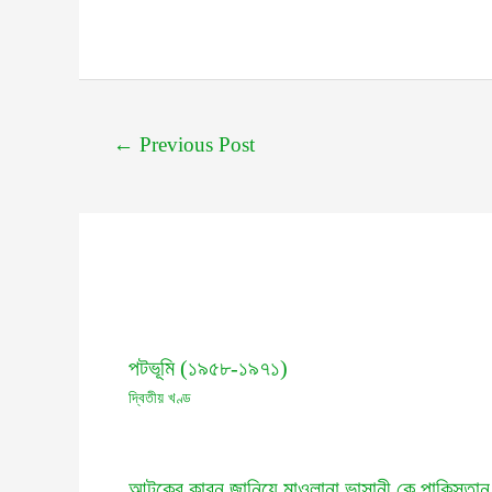
←
Previous Post
পটভূমি (১৯৫৮-১৯৭১)
দ্বিতীয় খণ্ড
আটকের কারন জানিয়ে মাওলানা ভাসানী কে পাকিস্তান