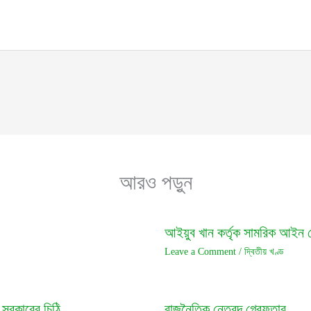
আরও পড়ুন
আইয়ুব খান কর্তৃক সামরিক আইন 
Leave a Comment
/
দ্বিতীয় খণ্ড
 সরকারের চিঠি
রাজনৈতিক নেতৃবৃন্দ গ্রেফতার