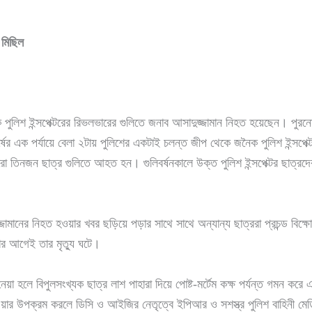
 মিছিল
শ ইন্সপেক্টরের রিভলভারের গুলিতে জনাব আসাদুজ্জামান নিহত হয়েছেন। পুরনো কলা
সংঘর্ষের এক পর্যায়ে বেলা ২টায় পুলিশের একটাই চলন্ত জীপ থেকে জনৈক পুলিশ ইন্সপেক
রো তিনজন ছাত্র গুলিতে আহত হন। গুলিবর্ষনকালে উক্ত পুলিশ ইন্সপেক্টর ছাত্
জামানের নিহত হওয়ার খবর ছড়িয়ে পড়ার সাথে সাথে অন্যান্য ছাত্ররা প্রচন্ড বিক্
র আগেই তার মৃত্যু ঘটে।
া হলে বিপুলসংখ্যক ছাত্র লাশ পাহারা দিয়ে পোষ্ট-মর্টেম কক্ষ পর্যন্ত গমন ক
র হওয়ার উপক্রম করলে ডিসি ও আইজির নেতৃত্বে ইপিআর ও সশস্ত্র পুলিশ বাহিনী ম