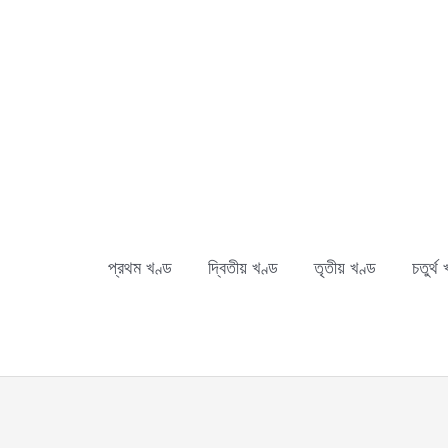
Skip
to
content
প্রথম খণ্ড
দ্বিতীয় খণ্ড
তৃতীয় খণ্ড
চতুর্থ 