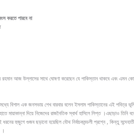
বংস করতে পারবে না
ি
র রহমান আজ উল্লাসের সাথে ঘোষণা করেছেন যে পাকিস্তান থাকবে এবং এমন কো
ির মধ্যে বিশাল এক জনসভায় শেখ বারবার বলেন ইসলাম পাকিস্তানের এই পবিত্র ভ
তে মায়াকান্না দিয়ে নিজেদের রাজনৈতিক স্বার্থ হাসিলে লিপ্ত ।এছাড়াও তিনি বল
 ধরনের হুজুগে গুজব ছড়ানো হয়েছিল যৌথ নির্বাচকমন্ডলী প্রশ্নে , কিন্তু সন্দেহ
ি ।