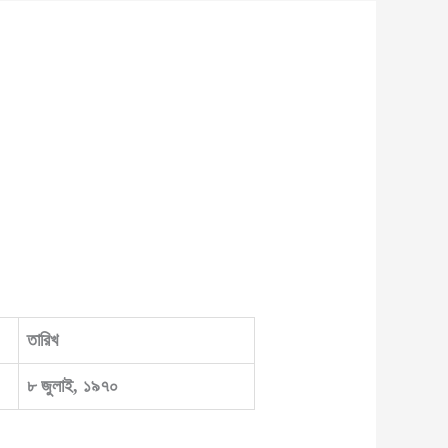
তারিখ
৮ জুলাই, ১৯৭০