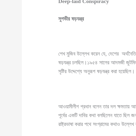
Deep-laid Conspiracy
সুগভীর ষড়যন্ত্র
শেখ মুজিব উল্লেখ করেন যে, দেশের অর্থনৈ
ষড়যন্ত্র চলছিল।১৯৫৪ সালের আদমজী জুটমিল দ
সৃষ্টির উদ্দেশ্যে অনুরূপ ষড়যন্ত্র করা হয়ে
আওয়ামীলীগ প্রধান বলেন তার দল ক্ষমতায় আসা
পূর্বের একটি দাবির কথা বলছিলেন যাতে ছিল জ
রাষ্ট্রভাষা করার পথে সংগ্রামের কথাও উল্লে