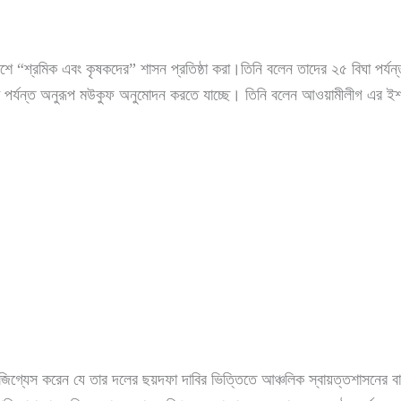
শে “শ্রমিক এবং কৃষকদের” শাসন প্রতিষ্ঠা করা।তিনি বলেন তাদের ২৫ বিঘা পর্যন
 পর্যন্ত অনুরূপ মউকুফ অনুমোদন করতে যাচ্ছে। তিনি বলেন আওয়ামীলীগ এর ইশতেহ
িগ্যেস করেন যে তার দলের ছয়দফা দাবির ভিত্তিতে আঞ্চলিক স্বায়ত্তশাসনের বাস