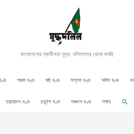
বাংলাদেশের স্বাধীনতা যুদ্ধ: দলিলপত্র থেকে বলছি
খণ্ড
পঞ্চম খণ্ড
ষষ্ঠ খণ্ড
সপ্তম খণ্ড
অষ্টম খণ্ড
নব
Sear
ত্রয়োদশ খণ্ড
চতুর্দশ খণ্ড
পঞ্চদশ খণ্ড
লক্ষ্য