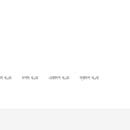
ম খণ্ড
দশম খণ্ড
একাদশ খণ্ড
দ্বাদশ খণ্ড
ch