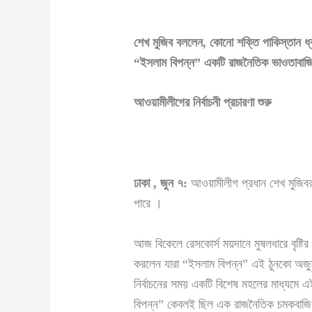
শেখ মুজিব বললেন
,
কোনো শক্তি পাকিস্তান ধ্
“
ইসলাম বিপন্ন
”
একটি রাজনৈতিক ভাওতাবাজ
আওয়ামীলীগের নির্বাচনী প্রচারণা শুরু
ঢাকা
,
জুন ৭
:
আওয়ামীলীগ প্রধান শেখ মুজিব
পারে ।
আজ বিকেলে রেসকোর্স ময়দানে মুষলধারে বৃষ্ট
করলেন যারা “ইসলাম বিপন্ন” এই ঠুনকো অজুহা
নির্বাচনের সময় একটি বিশেষ মহলের মাধ্যমে এই
বিপন্ন” কেবলই ছিল এক রাজনৈতিক চমকবাজ