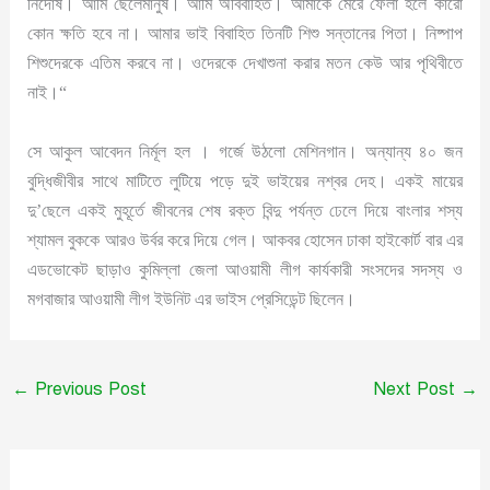
নির্দোষ। আমি ছেলেমানুষ। আমি অবিবাহিত। আমাকে মেরে ফেলা হলে কারো
কোন ক্ষতি হবে না। আমার ভাই বিবাহিত তিনটি শিশু সন্তানের পিতা। নিষ্পাপ
শিশুদেরকে এতিম করবে না। ওদেরকে দেখাশুনা করার মতন কেউ আর পৃথিবীতে
নাই।“
সে আকুল আবেদন নির্মূল হল । গর্জে উঠলো মেশিনগান। অন্যান্য ৪০ জন
বুদ্ধিজীবীর সাথে মাটিতে লুটিয়ে পড়ে দুই ভাইয়ের নশ্বর দেহ। একই মায়ের
দু’ছেলে একই মুহূর্তে জীবনের শেষ রক্ত বিন্দু পর্যন্ত ঢেলে দিয়ে বাংলার শস্য
শ্যামল বুককে আরও উর্বর করে দিয়ে গেল। আকবর হোসেন ঢাকা হাইকোর্ট বার এর
এডভোকেট ছাড়াও কুমিল্লা জেলা আওয়ামী লীগ কার্যকারী সংসদের সদস্য ও
মগবাজার আওয়ামী লীগ ইউনিট এর ভাইস প্রেসিডেন্ট ছিলেন।
←
Previous Post
Next Post
→