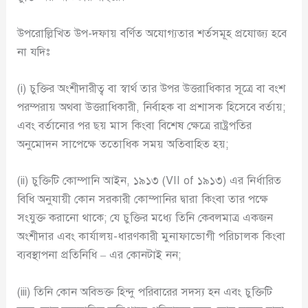
উপরোল্লিখিত উপ-দফায় বর্ণিত অযোগ্যতার শর্তসমূহ প্রযোজ্য হবে
না যদিঃ
(i) চুক্তির অংশীদারীত্ব বা স্বার্থ তার উপর উত্তরাধিকার সূত্রে বা বংশ
পরম্পরায় অথবা উত্তরাধিকারী, নির্বাহক বা প্রশাসক হিসেবে বর্তায়;
এবং বর্তানোর পর ছয় মাস কিংবা বিশেষ ক্ষেত্রে রাষ্ট্রপতির
অনুমোদন সাপেক্ষে ততোধিক সময় অতিবাহিত হয়;
(ii) চুক্তিটি কোম্পানি আইন, ১৯১৩ (VII of ১৯১৩) এর নির্ধারিত
বিধি অনুযায়ী কোন সরকারী কোম্পানির দ্বারা কিংবা তার পক্ষে
সংযুক্ত করানো থাকে; যে চুক্তির মধ্যে তিনি কেবলমাত্র একজন
অংশীদার এবং কার্যালয়-ধারণকারী মুনাফাভোগী পরিচালক কিংবা
ব্যবস্থাপনা প্রতিনিধি – এর কোনটাই নন;
(iii) তিনি কোন অবিভক্ত হিন্দু পরিবারের সদস্য হন এবং চুক্তিটি