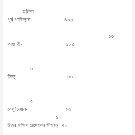
মহিলা
পূর্ব পাকিস্তান- ৩০০
১০
পাঞ্জাবী- ১৮০
৬
সিন্ধু- ৬০
২
বেলুচিস্তান- ২০
১
উত্তর-দক্ষিণ প্রদেশের সীমান্ত- ৪০