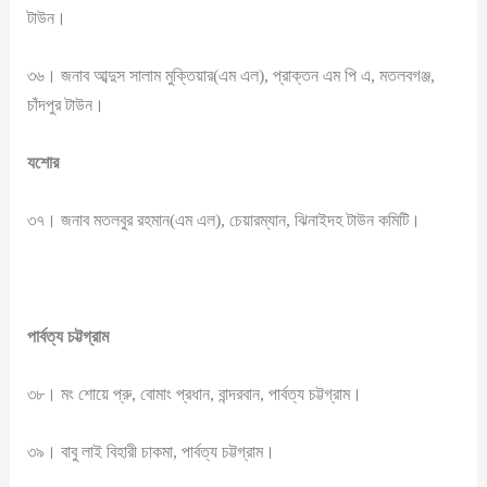
টাউন।
৩৬। জনাব আব্দুস সালাম মুক্তিয়ার(এম এল), প্রাক্তন এম পি এ, মতলবগঞ্জ,
চাঁদপুর টাউন।
যশোর
৩৭। জনাব মতলবুর রহমান(এম এল), চেয়ারম্যান, ঝিনাইদহ টাউন কমিটি।
পার্বত্য চট্টগ্রাম
৩৮। মং শোয়ে প্রু, বোমাং প্রধান, বান্দরবান, পার্বত্য চট্টগ্রাম।
৩৯। বাবু লাই বিহারী চাকমা, পার্বত্য চট্টগ্রাম।