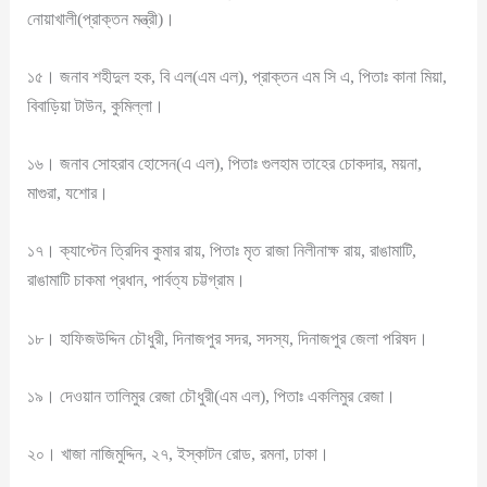
নোয়াখালী(প্রাক্তন মন্ত্রী)।
১৫। জনাব শহীদুল হক, বি এল(এম এল), প্রাক্তন এম সি এ, পিতাঃ কানা মিয়া,
বিবাড়িয়া টাউন, কুমিল্লা।
১৬। জনাব সোহরাব হোসেন(এ এল), পিতাঃ গুলহাম তাহের চোকদার, ময়না,
মাগুরা, যশোর।
১৭। ক্যাপ্টেন ত্রিদিব কুমার রায়, পিতাঃ মৃত রাজা নিলীনাক্ষ রায়, রাঙামাটি,
রাঙামাটি চাকমা প্রধান, পার্বত্য চট্টগ্রাম।
১৮। হাফিজউদ্দিন চৌধুরী, দিনাজপুর সদর, সদস্য, দিনাজপুর জেলা পরিষদ।
১৯। দেওয়ান তালিমুর রেজা চৌধুরী(এম এল), পিতাঃ একলিমুর রেজা।
২০। খাজা নাজিমুদ্দিন, ২৭, ইস্কাটন রোড, রমনা, ঢাকা।