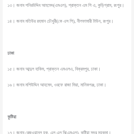
১৩। জনাব পনিরউদ্দিব আহমেদ(এমএল), প্রাক্তন এম পি এ, কুড়িগ্রাম, রংপুর।
১৪। জনাব মতিউর রহমান চৌধুরী(কে এস পি), নীলফামারী টাউন, রংপুর।
ঢাকা
১৫। জনাব আব্দুল হাকিম, প্রাক্তন এমএলএ, বিক্রমপুর, ঢাকা।
১৬। জনাব মশিউদ্দিন আহমেদ, ওরফে রাজা মিয়া, মানিকগঞ্জ, ঢাকা।
কুষ্টিয়া
১৭। জনাব রেজওয়ানুল হক, এল এল বি(এমএল), কুষ্টিয়া সদর মহকুমা।