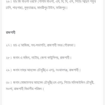
২৬। ডাঃ জি মাওলা ওরফে গোলাম মাওলা, এম, বি, বি, এস, পিতাঃ আব্দুল গফুর
ঢালি, পাড়গাছা, মুক্তারচর, মাদারীপুর টাউন, ফরিদপুর।
রাজশাহী
২৭। ডাঃ এ আজিজ, সহ-সভাপতি, রাজশাহী সদর পৌরসভা।
২৮। জনাব এ মজিদ, নাটোর, জেলা কাউন্সিলর, রাজশাহী।
২৯। জনাব তাহুর আহমেদ চৌধুরী(এ এল), নওয়াবগঞ্জ, রাজশাহী।
৩০। জনাব মোজাফফর আহমেদ চৌধুরী(এম এল), পিতাঃ মফিজউদ্দিন চৌধুরী,
নওগা, রাজশাহী বিভাগীয় পরিষদ।