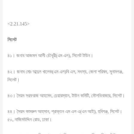
<2.21.145>
সিলেট
৪১। জনাব আজমল আলী চৌধূরী(এম এল), সিলেট টাউন।
৪২। জনাব মোঃ আব্দুল খালেক(এম এল)বি এল, সদস্য, জেলা পরিষদ, সুনামগঞ্জ,
সিলেট।
৪৩। সৈয়দ সরফরাজ আহমেদ, চেয়ারম্যান, টাউন কমিটি, মৌলভিবাজার, সিলেট।
৪৪। সৈয়দ কামরুল আহসান, প্রাক্তন এম এল এ(এন আই), হবিগঞ্জ, সিলেট।
৫০, নাজিমউদ্দিন রোড, ঢাকা।