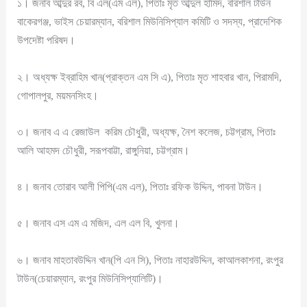
১। জনাব আব্দুর রব, বি এল(এম এল), পিতাঃ মৃত আব্দুল হামিদ, বরিশাল টাউন
বাকেরগঞ্জ, ভাইস চেয়ারম্যান, বরিশাল মিউনিসিপ্যাল কমিটি ও সদস্য, প্রাদেশিক
উপদেষ্টা পরিষদ।
২। অধ্যক্ষ ইব্রাহিম খান(প্রাক্তন এম সি এ), পিতাঃ মৃত শাহবার খান, পিরামদি,
গোপালপুর, ময়মনসিংহ।
৩। জনাব এ এ রেজাউল করিম চৌধুরী, অধ্যক্ষ, নৈশ কলেজ, চট্টগ্রাম, পিতাঃ
আলি আহমদ চৌধুরী, সরূপবাট্টা, রাঙ্গুনিয়া, চট্টগ্রাম।
৪। জনাব তোরাব আলী পিপি(এম এল), পিতাঃ রফিক উদ্দিন, পাবনা টাউন।
৫। জনাব এস এম এ মজিদ, এল এল বি, খুলনা।
৬। জনাব মাহতাবউদ্দিন খান(পি এন সি), পিতাঃ নাহারউদ্দিন, কাআলকাশনা, রংপুর
টাউন(চেয়ারম্যান, রংপুর মিউনিসিপ্যালিটি)।