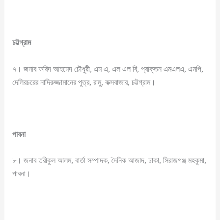
চট্টগ্রাম
৭। জনাব ফরিদ আহমেদ চৌধুরী, এম এ, এল এল বি, প্রাক্তন এমএলএ, এমপি,
দেলিরচরের নাদিরুজ্জামানের পুত্র, রামু, কক্সবাজার, চট্টগ্রাম।
পাবনা
৮। জনাব তরীকুল আলম, বার্তা সম্পাদক, দৈনিক আজাদ, ঢাকা, সিরাজগঞ্জ মহকুমা,
পাবনা।