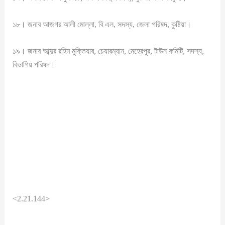
১৮। জনাব আজগর আলী মোল্লা, বি এল, সদস্য, জেলা পরিষদ, কুষ্টিয়া।
১৯। জনাব আব্দুর রহিম মুক্তিয়ার, চেয়ারম্যান, মেহেরপুর, টাউন কমিটি, সদস্য,
বিভাগিয় পরিষদ।
<2.21.144>