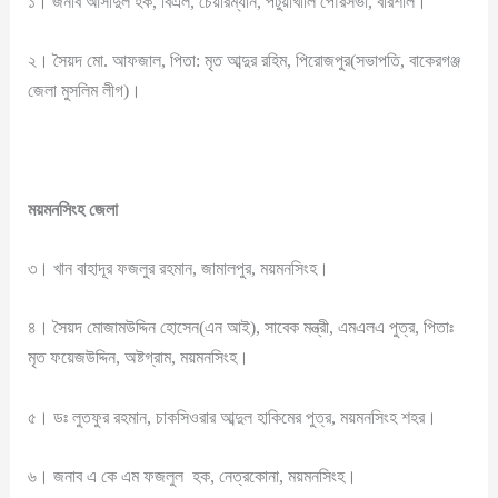
১। জনাব আসাদুল হক, বিএল, চেয়ারম্যান, পটুয়াখালি পৌরসভা, বরিশাল।
২। সৈয়দ মো. আফজাল, পিতা: মৃত আব্দুর রহিম, পিরোজপুর(সভাপতি, বাকেরগঞ্জ
জেলা মুসলিম লীগ)।
ময়মনসিংহ জেলা
৩। খান বাহাদূর ফজলুর রহমান, জামালপুর, ময়মনসিংহ।
৪। সৈয়দ মোজামউদ্দিন হোসেন(এন আই), সাবেক মন্ত্রী, এমএলএ পুত্র, পিতাঃ
মৃত ফয়েজউদ্দিন, অষ্টগ্রাম, ময়মনসিংহ।
৫। ডঃ লুতফুর রহমান, চাকসিওরার আব্দুল হাকিমের পুত্র, ময়মনসিংহ শহর।
৬। জনাব এ কে এম ফজলুল হক, নেত্রকোনা, ময়মনসিংহ।