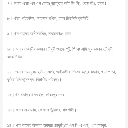
৭। জনাব এইচ এন এস দোহা(প্রাক্তন আই জি পি), তেজগাঁও, ঢাকা।
৮। খাঁজা খাইরুদ্দিন, আহসান মঞ্জিল, ঢাকা মিউনিসিপ্যালিটি।
৯। খান বাহাদুর জসীমউদ্দিন, নারায়নগঞ্জ, ঢাকা।
১০। জনাব মাহবুউর রহমান চৌধুরী ওরফে পুটু, পিতাঃ হাফিজুর রহমান চৌধুরী,
বগুরা টাউন।
১১। জনাব শামসুজ্জোহা(এম এল), আইনজীবি, পিতাঃ আব্দুর রহমান, থানা পাড়া,
কুষ্টিয়া টাউন(সদস্য, বিভাগীয় পরিষদ)।
১২।খান বাহাদুর ইসমাইল, ফরিদপুর সদর।
১৩। জনাব এ সামাদ, জেলা কাউন্সিলর, রাজশাহী।
১৪। খান বাহাদুর রাজ্জাক হায়দার চোধুরী(কে এস পি এ এল), গোপালপুর,