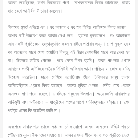
আহত হয়েছিলেন, তখন নিরাময়ের পথে। সাশ্রুনেত্রে বিদায় জানালেন, মাথায়
হাত রেখে আশীর্বাদ উচ্চারণ করলেন।
বিদায়ের মূহুর্ত এগিয়ে এল। ডঃ আজাদ ও ডঃ হক নিবিড় আলিঙ্গনে বিদায় জানাল –
আশার বাণী উচ্চারণ করল আবার দেখা হবে – হয়তো মুক্তদেশে। ডঃ আজাদকে
আর একটি প্রতিবেদন হস্তান্তরিত করলাম বাইরে পাঠাবার জন্য। দেশ মুক্ত হবার
পর অনেকের সাথে দেখা হয়েছিল কিন্তু এই নীরব দেশকর্মীর সাথে আর দেখা হল
না। চিরতরে হারিয়ে গেলেন। পথে কোন বিপদ হয়নি। কেবল পাগলার ওখানে
আমাদের গাড়ী আটকিয়ে জনৈক মিলিটারী অফিসার আমার পরিচয় ও কোথায় যাচ্ছি
জিজ্ঞেস করেছিল। মাকে দেখিয়ে বলেছিলাম ওঁকে চিকিৎসার জন্য ঢাকায়
আনিয়েছিলাম -গ্রামে ফিরে যাচ্ছেন। আমরা মুক্তি পেলাম। নদীর ধারে গেলাম
অসংখ্য লাশ পড়ে রয়েছে। চারদিকে শকুনের উল্লাস। অনেকগুলি নারায়ণগঞ্জ
অভিমুখী বাস আটকানো – যাত্রীদের পথের পাশে সারিবদ্ধভাবে দাঁড়ানো। শেষ
পর্যন্ত ওদের কি হয়েছিল জানি না।
অবশেষে নারায়ণগঞ্জ থেকে লঞ্চ ও নৌকাযোগে আমরা আমাদের উদ্দিষ্ট গ্রামে
পৌঁছালাম নূরুল ইসলামের সহয়তায়। আসবার সময় শীতলক্ষা ও ধলেশ্বরীতে ভেসে