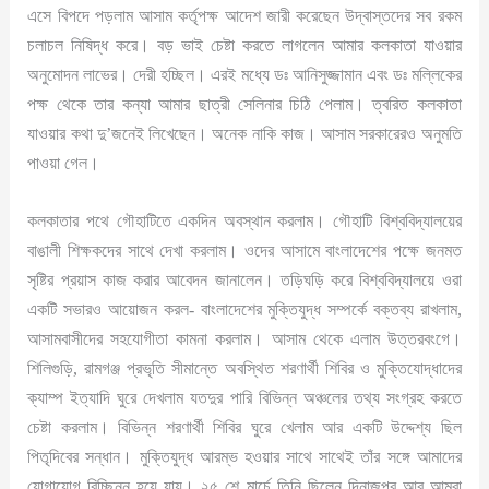
এসে বিপদে পড়লাম আসাম কর্তৃপক্ষ আদেশ জারী করেছেন উদ্বাস্তদের সব রকম
চলাচল নিষিদ্ধ করে। বড় ভাই চেষ্টা করতে লাগলেন আমার কলকাতা যাওয়ার
অনুমোদন লাভের। দেরী হচ্ছিল। এরই মধ্যে ডঃ আনিসুজ্জামান এবং ডঃ মল্লিকের
পক্ষ থেকে তার কন্যা আমার ছাত্রী সেলিনার চিঠি পেলাম। ত্বরিত কলকাতা
যাওয়ার কথা দু’জনেই লিখেছেন। অনেক নাকি কাজ। আসাম সরকারেরও অনুমতি
পাওয়া গেল।
কলকাতার পথে গৌহাটিতে একদিন অবস্থান করলাম। গৌহাটি বিশ্ববিদ্যালয়ের
বাঙালী শিক্ষকদের সাথে দেখা করলাম। ওদের আসামে বাংলাদেশের পক্ষে জনমত
সৃষ্টির প্রয়াস কাজ করার আবেদন জানালেন। তড়িঘড়ি করে বিশ্ববিদ্যালয়ে ওরা
একটি সভারও আয়োজন করল- বাংলাদেশের মুক্তিযুদ্ধ সম্পর্কে বক্তব্য রাখলাম,
আসামবাসীদের সহযোগীতা কামনা করলাম। আসাম থেকে এলাম উত্তরবংগে।
শিলিগুড়ি, রামগঞ্জ প্রভৃতি সীমান্তে অবস্থিত শরণার্থী শিবির ও মুক্তিযোদ্ধাদের
ক্যাম্প ইত্যাদি ঘুরে দেখলাম যতদুর পারি বিভিন্ন অঞ্চলের তথ্য সংগ্রহ করতে
চেষ্টা করলাম। বিভিন্ন শরণার্থী শিবির ঘুরে খেলাম আর একটি উদ্দেশ্য ছিল
পিতৃদিবের সন্ধান। মুক্তিযুদ্ধ আরম্ভ হওয়ার সাথে সাথেই তাঁর সঙ্গে আমাদের
যোগাযোগ বিচ্ছিন্ন হয়ে যায়। ২৫ শে মার্চে তিনি ছিলেন দিনাজপুর আর আমরা