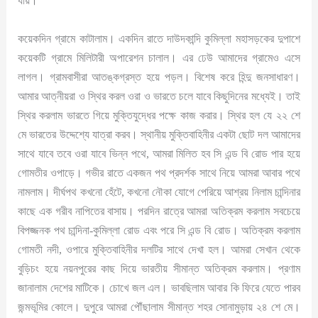
যায়।
কয়েকদিন গ্রামে কাটালাম। একদিন রাতে দাউদকান্দি কুমিল্লা মহাসড়কের দুপাশে
কয়েকটি গ্রামে মিলিটারী অপারেশন চালাল। এর ঢেউ আমাদের গ্রামেও এসে
লাগল। গ্রামবাসীরা আতঙ্কগ্রস্ত হয়ে পড়ল। বিশেষ করে হিন্দু জনসাধারণ।
আমার আত্নীয়রা ও স্থির করল ওরা ও ভারতে চলে যাবে কিছুদিনের মধ্যেই। তাই
স্থির করলাম ভারতে গিয়ে মুক্তিযুদ্ধের পক্ষে কাজ করার। স্থির হল যে ২২ শে
মে ভারতের উদ্দেশ্যে যাত্রা করব। স্থানীয় মুক্তিবাহিনীর একটা ছোট দল আমাদের
সাথে যাবে তবে ওরা যাবে ভিন্ন পথে, আমরা মিলিত হব সি এন্ড বি রোড পার হয়ে
গোমতীর ওপাড়ে। গভীর রাতে একজন পথ প্রদর্শক সাথে নিয়ে আমরা আবার পথে
নামলাম। দীর্ঘপথ কখনো হেঁটে, কখনো নৌকা যোগে পেরিয়ে আশ্রয় নিলাম চান্দিনার
কাছে এক গরীব নাপিতের বাসায়। পরদিন রাত্রে আমরা অতিক্রম করলাম সবচেয়ে
বিপজ্জনক পথ চান্দিনা-কুমিল্লা রোড এবং পরে সি এন্ড বি রোড। অতিক্রম করলাম
গোমতী নদী, ওপারে মুক্তিবাহিনীর দলটির সাথে দেখা হল। আমরা সেখান থেকে
বুড়িচং হয়ে নয়নপুরের কাছ দিয়ে ভারতীয় সীমান্ত অতিক্রম করলাম। প্রণাম
জানালাম দেশের মাটিকে। চোখে জল এল। ভাবছিলাম আবার কি ফিরে যেতে পারব
জন্মভূমির কোলে। দুপুরে আমরা পৌঁছালাম সীমান্ত শহর সোনামুড়ায় ২৪ শে মে।