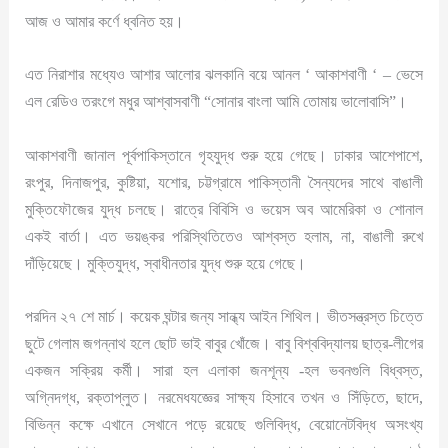
আজ ও আমার কর্ণে ধ্বনিত হয়।
এত নিরাশার মধ্যেও আশার আলোর ঝলকানি বয়ে আনল ‘ আকাশবাণী ‘ – ভেসে
এল রেডিও তরংগে মধুর আশ্বাসবাণী “সোনার বাংলা আমি তোমায় ভালোবাসি”।
আকাশবাণী জানাল পূর্বপাকিস্তানে গৃহযুদ্ধ শুরু হয়ে গেছে। ঢাকার আশেপাশে,
রংপুর, দিনাজপুর, কুষ্টিয়া, যশোর, চট্টগ্রামে পাকিস্তানী সৈন্যদের সাথে বাঙালী
মুক্তিফৌজের যুদ্ধ চলছে। রাত্রে বিবিসি ও ভয়েস অব আমেরিকা ও শোনাল
একই বার্তা। এত ভয়ঙ্কর পরিস্থিতিতেও আশ্বস্ত হলাম, না, বাঙালী রুখে
দাঁড়িয়েছে। মুক্তিযুদ্ধ, স্বাধীনতার যুদ্ধ শুরু হয়ে গেছে।
পরদিন ২৭ শে মার্চ। কয়েক ঘন্টার জন্য সান্ধ্য আইন শিথিল। ভীতসন্ত্রস্ত চিত্তে
ছুটে গেলাম জগন্নাথ হলে ছোট ভাই বাবুর খোঁজে। বাবু বিশ্ববিদ্যালয় ছাত্র-লীগের
একজন সক্রিয় কর্মী। সারা হল এলাকা জনশূন্য -হল ভবনগুলি বিধ্বস্ত,
অগ্নিদগ্ধ, রক্তাপ্লুত। নরমেধযজ্ঞের সাক্ষ্য হিসাবে তখন ও সিঁড়িতে, ছাদে,
বিভিন্ন কক্ষে এখানে সেখানে পড়ে রয়েছে গুলিবিদ্ধ, বেয়োনেটবিদ্ধ অসংখ্য