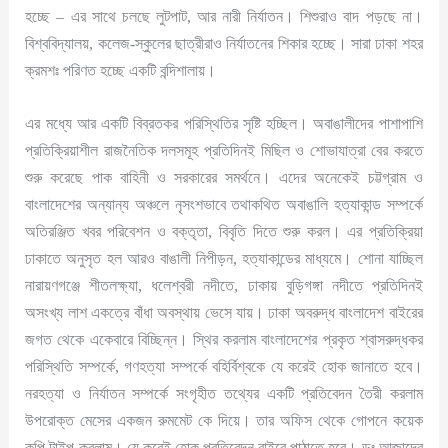
হচ্ছে – এর সাথে চলছে লুটপাট, আর নারী নির্যাতন। শিশুরাও বাদ পড়ছে না।
বিশ্ববিদ্যালয়, কলেজ-স্কুলের ছাত্রীরাও নির্যাতনের শিকার হচ্ছে। সারা ঢাকা শহর
ক্রমশঃ পরিণত হচ্ছে একটি বন্দিশালায়।
এর মধ্যে আর একটি বিব্রতকর পরিস্থিতির সৃষ্টি হচ্ছিল। অবাঙালীদের পাশাপাশি
প্রতিক্রিয়াশীল রাজনৈতিক দলসমূহ প্রতিদিনই মিছিল ও শোভাযাত্রা বের করতে
শুরু করেছে পাক বাহিনী ও সরকারের সমর্থনে। এদের অনেকেই চট্টগ্রাম ও
বাংলাদেশের অন্যান্য অঞ্চলে নৃসংশভাবে তথাকথিত অবাঙালি হত্যাকান্ড সম্পর্কে
অতিরঞ্জিত খবর পরিবেশন ও বক্তৃতা, বিবৃতি দিতে শুরু করল। এর প্রতিক্রিয়া
ঢাকাতে অনুসৃত হল আরও বাঙালী নিপীড়ন, হত্যাকান্ডের মাধ্যমে। শোনা যাচ্ছিল
নারায়ণগঞ্জে শীতলক্ষ্যা, ধলেশ্বরী নদীতে, ঢাকায় বুড়িগঙ্গা নদীতে প্রতিদিনই
অসংখ্য লাশ একত্রে বাঁধা অবস্থায় ভেসে যায়। ঢাকা অবরুদ্ধ বাংলাদেশ বাইরের
জগত থেকে একেবারে বিচ্ছিন্ন। স্থির করলাম বাংলাদেশের প্রকৃত শ্বাসরুদ্ধকর
পরিস্থিতি সম্পর্কে, গণহত্যা সম্পর্কে বহির্বিশ্বকে যে করেই হোক জানাতে হবে।
নরহত্যা ও নির্যাতন সম্পর্কে সংগৃহীত তথ্যের একটি প্রতিবেদন তৈরী করলাম
উপরোক্ত মেসের একজন রুমমেট কে দিয়ে। তার অফিস থেকে গোপনে কয়েক
কপি টাইপ করলাম। যে করেই হোক প্রতিবেদন বাইরে পাঠাতে হবে। ডঃ আজাদের