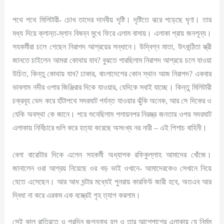
পথে পথে মিলিটারী- চোখ তাদের দানবীয় দৃষ্টি। দৃষ্টিতে ঝরে পড়েছে ঘৃণা। তার
মধ্য দিয়ে ক্লান্ত-ম্লান বিষন্ন মুখে ফিরে এলাম বাসায়। এলাকা প্রায় জনশূন্য।
সহকর্মীরা চলে গেছেন নিরাপদ আশ্রয়ের সন্ধানে। উদ্বিগ্ন মাতা, উৎকন্ঠিতা স্ত্রী
জানতে চাইলেন আমরা কোথায় যাব? বুঝতে পারছিলাম নিরাপদ আশ্রয়ে চলে যাওয়া
উচিত, কিন্তু কোথায় যাব? ঢাকার, বাংলাদেশের কোন স্থান আজ নিরাপদ? একবার
ভাবলাম নদীর ওপার জিঞ্জিরার দিকে যাওয়ার, যেদিকে সবাই যাচ্ছে। কিন্তু মিলিটারী
চক্রবূহ ভেদ করে হাঁটাপথে সদরঘাট পর্যন্ত যাওয়ার ঝুঁকি অনেক, আর সে দিকের ও
যেকি অবস্থা কে জানে। পরে শুনেছিলাম পলায়নপর নিরস্ত্র জনতার ওপর সদরঘাট
এলাকায় নির্বিচারে গুলি করে হত্যা করেছে অসংখ্য নর নারী – এই পিশাচ বাহিনী।
বেলা বারোটার দিকে এলেন সহকর্মী অধ্যাপক রফিকুল্লাহ আমাদের খোঁজে।
জানালেন ওরা আশ্রয় নিয়েছে ওর বড় ভাই ওখানে- আমাদেরকেও সেখানে নিয়ে
যেতে এসেছেন। আর আধ ঘন্টার মধ্যেই পুনরায় কারফিউ জারী হবে, অতএব আর
দ্বিধা না করে এরকম এক বস্ত্রেই গৃহ ত্যাগ করলাম।
সেই কাল রাত্রিতে ও পরদিন জগন্নাথ হল ও তার আশেপাশের এলাকায় যে নির্মম