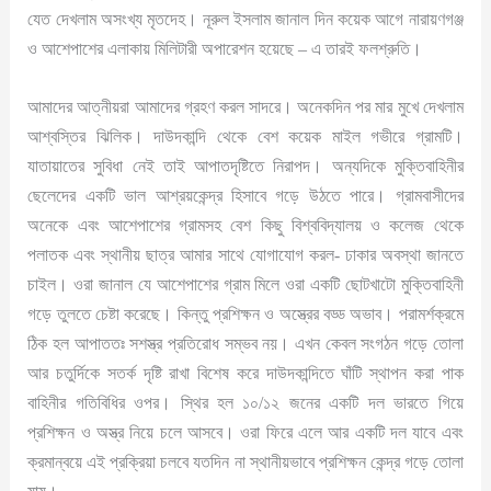
যেত দেখলাম অসংখ্য মৃতদেহ। নূরুল ইসলাম জানাল দিন কয়েক আগে নারায়ণগঞ্জ
ও আশেপাশের এলাকায় মিলিটারী অপারেশন হয়েছে – এ তারই ফলশ্রুতি।
আমাদের আত্নীয়রা আমাদের গ্রহণ করল সাদরে। অনেকদিন পর মার মুখে দেখলাম
আশ্বস্তির ঝিলিক। দাউদকান্দি থেকে বেশ কয়েক মাইল গভীরে গ্রামটি।
যাতায়াতের সুবিধা নেই তাই আপাতদৃষ্টিতে নিরাপদ। অন্যদিকে মুক্তিবাহিনীর
ছেলেদের একটি ভাল আশ্রয়কেন্দ্র হিসাবে গড়ে উঠতে পারে। গ্রামবাসীদের
অনেকে এবং আশেপাশের গ্রামসহ বেশ কিছু বিশ্ববিদ্যালয় ও কলেজ থেকে
পলাতক এবং স্থানীয় ছাত্র আমার সাথে যোগাযোগ করল- ঢাকার অবস্থা জানতে
চাইল। ওরা জানাল যে আশেপাশের গ্রাম মিলে ওরা একটি ছোটখাটো মুক্তিবাহিনী
গড়ে তুলতে চেষ্টা করেছে। কিন্তু প্রশিক্ষন ও অস্ত্রের বড্ড অভাব। পরামর্শক্রমে
ঠিক হল আপাততঃ সশস্ত্র প্রতিরোধ সম্ভব নয়। এখন কেবল সংগঠন গড়ে তোলা
আর চতুর্দিকে সতর্ক দৃষ্টি রাখা বিশেষ করে দাউদকান্দিতে ঘাঁটি স্থাপন করা পাক
বাহিনীর গতিবিধির ওপর। স্থির হল ১০/১২ জনের একটি দল ভারতে গিয়ে
প্রশিক্ষন ও অস্ত্র নিয়ে চলে আসবে। ওরা ফিরে এলে আর একটি দল যাবে এবং
ক্রমান্বয়ে এই প্রক্রিয়া চলবে যতদিন না স্থানীয়ভাবে প্রশিক্ষন কেন্দ্র গড়ে তোলা