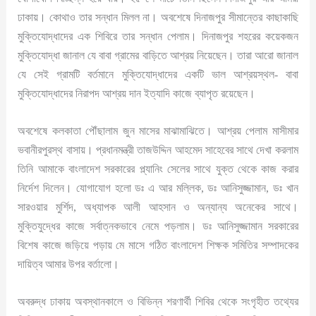
ঢাকায়। কোথাও তার সন্ধান মিলল না। অবশেষে দিনাজপুর সীমান্তের কাছাকাছি
মুক্তিযোদ্ধাদের এক শিবিরে তার সন্ধান পেলাম। দিনাজপুর শহরের কয়েকজন
মুক্তিযোদ্ধা জানাল যে বাবা গ্রামের বাড়িতে আশ্রয় নিয়েছেন। তারা আরো জানাল
যে সেই গ্রামটি বর্তমানে মুক্তিযোদ্ধাদের একটি ভাল আশ্রয়স্থল- বাবা
মুক্তিযোদ্ধাদের নিরাপদ আশ্রয় দান ইত্যাদি কাজে ব্যাপৃত রয়েছেন।
অবশেষে কলকাতা পৌঁছালাম জুন মাসের মাঝামাঝিতে। আশ্রয় পেলাম মাসীমার
ভবানীরপুরস্থ বাসায়। প্রধানমন্ত্রী তাজউদ্দিন আহমেদ সাহেবের সাথে দেখা করলাম
তিনি আমাকে বাংলাদেশ সরকারের প্ল্যানিং সেলের সাথে যুক্ত থেকে কাজ করার
নির্দেশ দিলেন। যোগাযোগ হলো ডঃ এ আর মল্লিক, ডঃ আনিসুজ্জামান, ডঃ খান
সারওয়ার মুর্শিদ, অধ্যাপক আলী আহসান ও অন্যান্য অনেকের সাথে।
মুক্তিযুদ্ধের কাজে সর্বাত্নকভাবে নেমে পড়লাম। ডঃ আনিসুজ্জামান সরকারের
বিশেষ কাজে জড়িয়ে পড়ায় মে মাসে গঠিত বাংলাদেশ শিক্ষক সমিতির সম্পাদকের
দায়িত্ব আমার উপর বর্তালো।
অবরুদ্ধ ঢাকায় অবস্থানকালে ও বিভিন্ন শরণার্থী শিবির থেকে সংগৃহীত তথ্যের