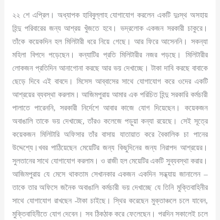
২২ শে এপ্রিল। অধ্যাপক হাবিবুল্লাহ যোগাযোগ করলেন একটি দুঃস্থ অসহায়
হিন্দু পরিবারের জন্য আশ্রয় খুঁজতে হবে। ভদ্রলোক একজন সরকারী চাকুরে।
তাঁকে কয়েকদিন হল মিলিটারী ধরে নিয়ে গেছে। আর ফিরে আসেননি। সকন্যা
মহিলা বিপদে পড়েছেন। কন্যাটির প্রতি মিলিটারীর নজর পড়ছে। মিলিটারীর
লোকজন প্রতিদিন আনাগোনা করছে আর ভয় দেখাচ্ছে। টাকা দাবি করছে বাবাকে
ছেড়ে দিবে এই বাবদে। মিসেস আব্বাসের সাথে যোগাযোগ করে ওদের একটি
আশ্রয়ের ব্যবস্থা করলাম। আজিমপুরায় আমার এক পরিচিত হিন্দু সরকারি কর্মচারী
পালাতে পারেননি, সরকারী নির্দেশে আবার কাজে যোগ দিয়েছেন। কয়েকজন
অবাঙালি তাকে ভয় দেখাচ্ছে, তাঁরও কলেজে পড়ুয়া কন্যা রয়েছে। সেই সূত্রে
কয়েকজন মিলিটারি অফিসার তাঁর বাসায় যাতায়াত করে বৈকালিক চা পানের
উদ্দেশ্যে।খবর পাঠিয়েছেন মেয়েটির জন্য কিছুদিনের জন্য নিরাপদ আশ্রয়ের।
সুলতানের সাথে যোগাযোগ করলাম। ও রাজী হল মেয়েটির একটি সুব্যবস্থা করার।
আজিমপুরায় যে মেসে থাকতাম সেখানকার একজন একদিন সন্ধ্যায় জানালেন –
তাকে তার অফিসে জনৈক অবাঙালি কর্মচারী ভয় দেখাচ্ছে যে তিনি মুক্তিবাহিনীর
সাথে যোগাযোগ রাখছেন -টাকা চাইছে। স্থির করেছেন মুক্তাঞ্চলে চলে যাবেন,
মুক্তিবাহিনীতে যোগ দেবেন। সব ঠিকঠাক করে ফেলেছেন। পরদিন সকালেই চলে