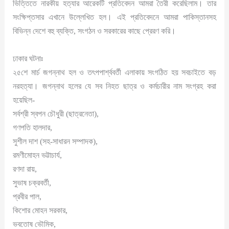
ভিত্তিতে নারকীয় হত্যার আরেকটি প্রতিবেদন আমরা তৈরী করেছিলাম। তার
সংক্ষিপ্তসার এখানে উল্লেখিত হল। এই প্রতিবেদনে আমরা পাকিস্তানসহ
বিভিন্ন দেশে বহু ব্যক্তি, সংগঠন ও সরকারের কাছে প্রেরণ করি।
ঢাকার ঘটনাঃ
২৫শে মার্চ জগন্নাথ হল ও তৎপপার্শ্ববর্তী এলাকায় সংগঠিত হয় সবচাইতে বড়
নরহত্যা। জগন্নাথ হলের যে সব নিহত ছাত্র ও কর্মচারীর নাম সংগ্রহ করা
হয়েছিল-
সর্বশ্রী স্বপন চৌধুরী (ছাত্রনেতা),
গণপতি হালদার,
সুশীল দাশ (সহ-সাধারন সম্পাদক),
রমণীমোহন ভট্টাচার্য,
রণদা রায়,
সুভাষ চক্রবর্তী,
প্রবীর পাল,
কিশোর মোহন সরকার,
ভবতোষ ভৌমিক,