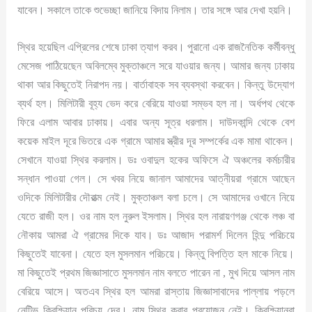
যাবেন। সকালে তাকে শুভেচ্ছা জানিয়ে বিদায় নিলাম। তার সঙ্গে আর দেখা হয়নি।
স্থির হয়েছিল এপ্রিলের শেষে ঢাকা ত্যাগ করব। পুরানো এক রাজনৈতিক কর্মীবন্ধু
মেসেজ পাঠিয়েছেন অবিলম্বে মুক্তাঞ্চলে সরে যাওয়ার জন্য। আমার জন্য ঢাকায়
থাকা আর কিছুতেই নিরাপদ নয়। বার্তাবাহক সব ব্যবস্থা করবেন। কিন্তু উদ্যোগ
ব্যর্থ হল। মিলিটারী বূহ্য ভেদ করে বেরিয়ে যাওয়া সম্ভব হল না। অর্ধপথ থেকে
ফিরে এলাম আবার ঢাকায়। এবার অন্য সূত্র ধরলাম। দাউদকান্দি থেকে বেশ
কয়েক মাইল দূরে ভিতরে এক গ্রামে আমার স্ত্রীর দূর সম্পর্কের এক মামা থাকেন।
সেখানে যাওয়া স্থির করলাম। ডঃ ওবাদুল হকের অফিসে ঐ অঞ্চলের কর্মচারীর
সন্ধান পাওয়া গেল। সে খবর নিয়ে জানাল আমাদের আত্নীয়রা গ্রামে আছেন
ওদিকে মিলিটারীর দৌরাত্ম নেই। মুক্তাঞ্চল বলা চলে। সে আমাদের ওখানে নিয়ে
যেতে রাজী হল। ওর নাম হল নুরুল ইসলাম। স্থির হল নারায়ণগঞ্জ থেকে লঞ্চ বা
নৌকায় আমরা ঐ গ্রামের দিকে যাব। ডঃ আজাদ পরামর্শ দিলেন হিন্দু পরিচয়ে
কিছুতেই যাবেনা। যেতে হল মুসলমান পরিচয়ে। কিন্তু বিপত্তি হল মাকে নিয়ে।
মা কিছুতেই প্রথম জিজ্ঞাসাতে মুসলমান নাম বলতে পারেন না , মুখ দিয়ে আসল নাম
বেরিয়ে আসে। অতএব স্থির হল আমরা রাস্তায় জিজ্ঞাসাবাদের পাল্লায় পড়লে
নেটিভ ক্রিশ্চিয়ান পরিচয় দেব। নাম স্থির করার প্রয়োজন নেই। ক্রিশ্চিয়ানরা