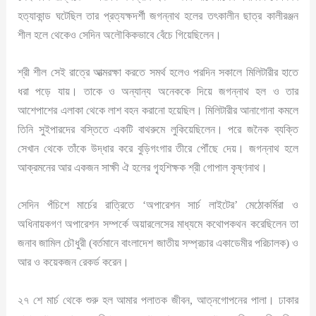
হত্যাকান্ড ঘটেছিল তার প্রত্যক্ষদর্শী জগন্নাথ হলের তৎকালীন ছাত্র কালীরঞ্জন
শীল হলে থেকেও সেদিন অলৌকিকভাবে বেঁচে গিয়েছিলেন।
শ্রী শীল সেই রাত্রে আত্মরক্ষা করতে সমর্থ হলেও পরদিন সকালে মিলিটারীর হাতে
ধরা পড়ে যায়। তাকে ও অন্যান্য অনেককে দিয়ে জগন্নাথ হল ও তার
আশেপাশের এলাকা থেকে লাশ বহন করানো হয়েছিল। মিলিটারীর আনাগোনা কমলে
তিনি সুইপারদের বস্তিতে একটি বাথরুমে লুকিয়েছিলেন। পরে জনৈক ব্যক্তি
সেখান থেকে তাঁকে উদ্ধার করে বুড়িগংগার তীরে পৌঁছে দেয়। জগন্নাথ হলে
আক্রমনের আর একজন সাক্ষী ঐ হলের গৃ্হশিক্ষক শ্রী গোপাল কৃষ্ণনাথ।
সেদিন পঁচিশে মার্চের রাত্রিতে ‘অপারেশন সার্চ লাইটের’ মেঠোকর্মিরা ও
অধিনায়কগণ অপারেশন সম্পর্কে অয়ারলেসের মাধ্যমে কথোপকথন করেছিলেন তা
জনাব জামিল চৌধুরী (বর্তমানে বাংলাদেশ জাতীয় সম্প্রচার একাডেমীর পরিচালক) ও
আর ও কয়েকজন রেকর্ড করেন।
২৭ শে মার্চ থেকে শুরু হল আমার পলাতক জীবন, আত্নগোপনের পালা। ঢাকার