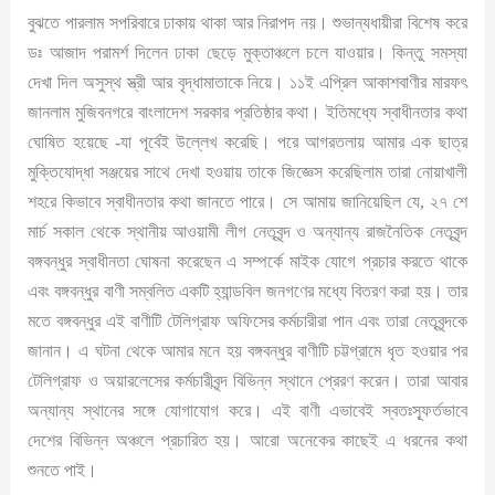
বুঝতে পারলাম সপরিবারে ঢাকায় থাকা আর নিরাপদ নয়। শুভান্যধায়ীরা বিশেষ করে
ডঃ আজাদ পরামর্শ দিলেন ঢাকা ছেড়ে মুক্তাঞ্চলে চলে যাওয়ার। কিন্তু সমস্যা
দেখা দিল অসুস্থ স্ত্রী আর বৃদ্ধামাতাকে নিয়ে। ১১ই এপ্রিল আকাশবাণীর মারফৎ
জানলাম মুজিবনগরে বাংলাদেশ সরকার প্রতিষ্ঠার কথা। ইতিমধ্যে স্বাধীনতার কথা
ঘোষিত হয়েছে -যা পূর্বেই উল্লেখ করেছি। পরে আগরতলায় আমার এক ছাত্র
মুক্তিযোদ্ধা সঞ্জয়ের সাথে দেখা হওয়ায় তাকে জিজ্ঞেস করেছিলাম তারা নোয়াখালী
শহরে কিভাবে স্বাধীনতার কথা জানতে পারে। সে আমায় জানিয়েছিল যে, ২৭ শে
মার্চ সকাল থেকে স্থানীয় আওয়ামী লীগ নেতৃবৃন্দ ও অন্যান্য রাজনৈতিক নেতৃবৃন্দ
বঙ্গবন্ধুর স্বাধীনতা ঘোষনা করেছেন এ সম্পর্কে মাইক যোগে প্রচার করতে থাকে
এবং বঙ্গবন্ধুর বাণী সম্বলিত একটি হ্যান্ডবিল জনগণের মধ্যে বিতরণ করা হয়। তার
মতে বঙ্গবন্ধুর এই বাণীটি টেলিগ্রাফ অফিসের কর্মচারীরা পান এবং তারা নেতৃবৃন্দকে
জানান। এ ঘটনা থেকে আমার মনে হয় বঙ্গবন্ধুর বাণীটি চট্টগ্রামে ধৃত হওয়ার পর
টেলিগ্রাফ ও অয়ারলেসের কর্মচারীবৃন্দ বিভিন্ন স্থানে প্রেরণ করেন। তারা আবার
অন্যান্য স্থানের সঙ্গে যোগাযোগ করে। এই বাণী এভাবেই স্বতঃস্ফূর্তভাবে
দেশের বিভিন্ন অঞ্চলে প্রচারিত হয়। আরো অনেকের কাছেই এ ধরনের কথা
শুনতে পাই।