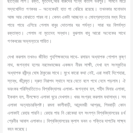
ছাত্রের লাশ। রক্ত, মৃতদেহ,আর বারুদের গন্ধে বাতাস ভরপুর। সামনে মাঠে
সদ্যখোদিত গণকবর – অনেকেরই হাত পা বেরিয়ে রয়েছে। তখনকার মনোভাব
আজ আর বোঝাতে পারব না। কেমন একটা আচ্ছন্ন ও মোহগ্রস্ততার মধ্য দিয়ে
পায়ে পায়ে এগিয়ে গেলাম বাবুর দোতলার ঘর পর্যন্ত। সারা ঘর বিপর্যস্ত
রক্তাক্ত। পেলাম না মৃতদেহ সন্ধান। বুঝলাম বাবু আরো অনেকের সাথে
গণকবরের অভ্যন্তরে শায়িত।
দেখা করলাম তখনও জীবিত গৃ্হশিক্ষকদের সাথে- রসায়ন অধ্যাপক গোপাল কৃষ্ণ
নাথ, জগন্নাথ হলের নরমেধযজ্ঞের একজন নীরব সাক্ষী, দেখা হল সংস্কৃতির
অধ্যাপক রবীন্দ্র ঘোষ ঠাকুরের সাথে। মুখে কারো কথা নেই, এরা সবাই দিশেহারা,
স্তব্ধ, জীবন্মৃত। দ্রুত নিরাপদ স্থানে সরে যেতে বলে পথে নেমে পড়লাম। ঐ
ভয়ংকর পরিস্থিতিতেও বিশ্ববিদ্যালয় এলাকা- জগন্নাথ হল, শহীদ মিনার এলাকা,
ইকবাল হল, নীলক্ষেত এলাকা ঘুরে দেখলাম। খবর সংগ্রহ করলাম যথাসাধ্য। সব
এলাকা অত্যাচারক্লিষ্ট। রমনা কালীবাড়ী, আনন্দময়ী আশ্রয়, শিববাড়ী কোন
এলাকাই রেহায় পায়নি। রেহায় পায় নি রোকেয়া হল সংলগ্ন বিশ্ববিদ্যালয়ের ৪র্থ
শ্রেনীর আবাস এলাকাও। বিশ্ববিদ্যালয়ের ক্লাস ভবন ও শক্তির দাপটের সাক্ষ্য
বহন করেছে।