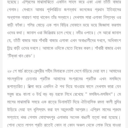
হয়েছে। এপ্রিলের মাঝামাঝিতে একদিন সাহস করে একা একা তাঁতী বাজার
গেলাম। সেখানে আমার পূর্বপরিচিত জগন্নাথ কলেজের প্রধান ইতিহাসের
অধ্যাপক নারায়ণ সাহা থাকেন তাঁর সন্ধানে। দেখলাম সারা এলাকা নিস্তব্ধ ওর
বাড়ী ফাঁকা। গলির মোড়ে এক পান বিড়ির দোকানে ভয়ে ভয়ে জিজ্ঞাসা করলাম
ওদের কথা। জানাল ওরা জিঞ্জিরায় চলে গেছে। নদীর ওপারে। সে আরো জানাল
যে, তাঁতী বাজার আর শাঁখারী বাজার এলাকা এখন অবাঙালীদের দখলে, অধিকাংশ
হিন্দু বাড়ী ওদের দখলে। আমাকে ওদিকে যেতে নিষেধ করল। শাঁখারী বাজার এখন
’টিক্কা খান রোড’।
২৮ শে মার্চ রাত্রে কেন্দ্রীয় শহীদ মিনারকে তোপ দেগে গুঁড়িয়ে দেয়া হল। আমাদের
সাংস্কৃতিক চেতনার প্রতীক আমাদের সংগ্রামের প্রতীক এখন মসজিদে
রূপান্তরিত। রিক্সা করে একদিন ঐ পথ দিয়ে যাওয়ার কালে দেখলাম কারা যেন
সবুজ রঙে বাংলা ও উর্দু বড় বড় হরফে লিখে রেখেছে ” মসজিদ-মসজিদ”। মে
মাসের মাঝামাঝি সময়ে এক রাত্রে ডিনামাইট দিয়ে ঐতিহাসিক রমনা কালী মন্দির
উড়িয়ে দেয়া হল ধূলিস্যাৎ করা হল আনন্দময়ী আশ্রম। এপ্রিল মাসের প্রথম
সপ্তাহে খবর পেলাম মোহাম্মদপুর এলাকার অনেক বাঙালী হত্যা করা হয়েছে।
শোনা যেতে লাগল প্রতি রাতেই কোন না কোন অঞ্চল থেকে লোক নিয়ে যাওয়া