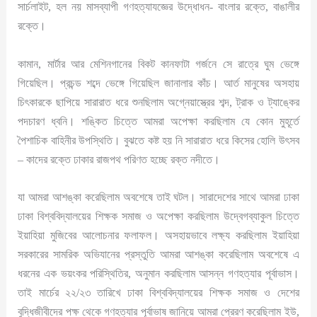
সার্চলাইট, হল নয় মাসব্যাপী গণহত্যাযজ্ঞের উদ্ধোধন- বাংলার রক্তে, বাঙালীর
রক্তে।
কামান, মার্টার আর মেশিনগানের বিকট কানফাটা গর্জনে সে রাত্রে ঘুম ভেঙ্গে
গিয়েছিল। প্রচন্ড শব্দে ভেঙ্গে গিয়েছিল জানালার কাঁচ। আর্ত মানুষের অসহায়
চিৎকারকে ছাপিয়ে সারারাত ধরে শুনছিলাম অগ্নেয়াস্ত্রের শব্দ, ট্রাক ও ট্যাঙ্কের
পদচারণ ধ্বনি। শঙ্কিত চিত্তে আমরা অপেক্ষা করছিলাম যে কোন মুহূর্তে
পৈশাচিক বাহিনীর উপস্থিতি। বুঝতে কষ্ট হয় নি সারারাত ধরে কিসের হোলি উৎসব
– কাদের রক্তে ঢাকার রাজপথ পরিণত হচ্ছে রক্ত নদীতে।
যা আমরা আশঙ্কা করেছিলাম অবশেষে তাই ঘটল। সারাদেশের সাথে আমরা ঢাকা
ঢাকা বিশ্ববিদ্যালয়ের শিক্ষক সমাজ ও অপেক্ষা করছিলাম উদ্বেগব্যাকুল চিত্তে
ইয়াহিয়া মুজিবের আলোচনার ফলাফল। অসহায়ভাবে লক্ষ্য করছিলাম ইয়াহিয়া
সরকারের সামরিক অভিযানের প্রস্তুতি আমরা আশঙ্কা করেছিলাম অবশেষে এ
ধরনের এক ভয়ংকর পরিস্থিতির, অনুমান করছিলাম আসন্ন গণহত্যার পূর্বাভাস।
তাই মার্চের ২২/২৩ তারিখে ঢাকা বিশ্ববিদ্যালয়ের শিক্ষক সমাজ ও দেশের
বুদ্ধিজীবীদের পক্ষ থেকে গণহত্যার পূর্বাভাষ জানিয়ে আমরা প্রেরণ করেছিলাম ইউ,