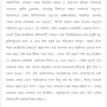
পারিপার্শ্বিক এলাকায় মেজর জিয়াউর রহমান ও ক্যাপ্টেন রফিকুল ইসলামের
নেতৃত্বে, কুষ্টিয়া চুয়াডাঙ্গা, মেহেরপুর সীমান্তে মেজর ওসমানের নেতৃত্বে;
ময়মনসিংহে মেজর শফিউল্লাহর নেতৃত্বে; ব্রাক্ষ্মনবাড়িয়া, আখাউড়া এলাকায়
মেজর খালেদ মোশাররফ এর নেতৃত্বে ; সিলেট অঞ্চলে মেজর দত্তের নেতৃত্বে
প্রতিরোধ যুদ্ধ চলছে। এই নামগুলি সেদিন অবরুদ্ধ ঢাকাবাসীর প্রেরণার উৎস।
তখনই স্থির করেছিলাম পাকিস্তানী অধিকৃত ঢাকা বিশ্ববিদ্যালয়ে আর চাকুরী নয়,
মুক্তিযুদ্ধের পক্ষে যে কোন কাজ করাই হবে পবিত্রতম কর্তব্য। প্রথম দিকে
স্থির করেছিলাম ঢাকাতেই আত্মগোপন করে অবস্থান করে স্বাধীনতা যুদ্ধের পক্ষে
কাজ করার চেষ্টা করব সীমিত সাধ্য নিয়ে। কেননা এটি ক্রমশ স্পষ্ট হয়ে উঠেছিল
যে আমাদের প্রাথমিক প্রতিরোধ টিকবে না, ভেঙ্গে পড়বে। গেরিলা যুদ্ধই হবে
আমাদের ভরসা, আর এজন্য প্রয়োজন দেশের অভ্যন্তরে জীবনের ঝুঁকি নিয়ে ও
থেকে যাওয়া। তবে সেই দুর্যোগকালেও কয়েকজনের সাথে যোগাযোগের চেষ্টা
করলাম ঢাকায় থেকে প্রতিরোধের পক্ষে কিছু করা যায় কিনা। কিন্তু অবস্থা
ক্রমশঃ খারাপ হতে লাগল। কারও সাথে যোগাযোগ করা সম্ভব হচ্ছিল না। ঢাকায়
অবস্থান করাও অসম্ভব হয়ে উঠেছিল। প্রতিরাতেই ঢাকার কোন কোন এলাকা
পাকিস্তানী হামলার শিকার হচ্ছিল।