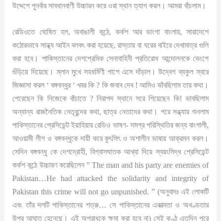
উদ্দেশে পুনর্বার সাবধানবাণী উচ্চারন করে ওরা স্থান ত্যাগ করল। আমরা বাঁচলাম।
রেডিওতে ঘোষিত হল, অবাঙালী কন্ঠে, কর্কশ আর ভাংগা বাংলায়, সারাদেশে
কঠোরভাবে সান্ধ্য আইন বলবৎ করা হয়েছে, রাস্তায় বা ঘরের বাইরে দেখামাত্র গুলি
করা হবে। পাকিস্তানের দেশপ্রেমিক সেনাবাহিনী প্রতিরোধ আন্দোলনকে ভেংগে
গুঁড়িয়ে দিয়েছে। ম্লান মুখে সহধর্মিণী পাশে এসে দাঁড়াল। উদ্বেগ ব্যকুল স্বরে
জিজ্ঞাসা করল ‘ বঙ্গবন্ধুর ‘ খবর কি ? কি জবাব দেব ! আমিও ভাঁবছিলাম তার কথা।
পেরেছেন কি নিজেকে বাঁচাতে ? নিরাপদ স্থানে সরে গিয়েছেন কি! ভাবছিলাম
অন্যান্য রাজনৈতিক নেতৃবৃন্দের কথা, ছাত্র নেতাদের কথা। পরে সন্ধ্যায় শুনলাম
পাকিস্তানের প্রেসিডেন্ট ইয়াহিয়ার রেডিও ভাষণ- সমগ্র পরিস্থিতির জন্য বাংগালী,
আওয়ামী লীগ ও বঙ্গবন্ধুকে দায়ী করে কুৎসিৎ ও অশালীন ভাষায় আক্রমন করল।
সেদিন বঙ্গবন্ধু কে দেশদ্রোহী, বিশ্বাসঘাতক আখ্যা দিয়ে স্বয়ংসিদ্ধ প্রেসিডেন্ট
কর্কশ কন্ঠে উচ্চারণ করেছিলেন ” The man and his party are enemies of
Pakistan…He had attacked the solidarity and integrity of
Pakistan this crime will not go unpunished. ” (অনুবাদঃ এই লোকটি
এবং তাঁর দলটি পাকিস্তানের শত্রু… সে পাকিস্তানের একাত্মতা ও অখণ্ডতার
উপর আঘাত হেনেছে। এই অপরাধকে ক্ষমা করা হবে না) সেই কণ্ঠ এতদিন পরে