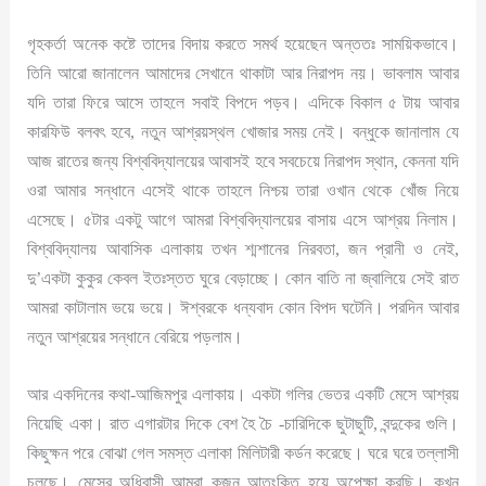
গৃহকর্তা অনেক কষ্টে তাদের বিদায় করতে সমর্থ হয়েছেন অন্ততঃ সাময়িকভাবে।
তিনি আরো জানালেন আমাদের সেখানে থাকাটা আর নিরাপদ নয়। ভাবলাম আবার
যদি তারা ফিরে আসে তাহলে সবাই বিপদে পড়ব। এদিকে বিকাল ৫ টায় আবার
কারফিউ বলবৎ হবে, নতুন আশ্রয়স্থল খোজার সময় নেই। বন্ধুকে জানালাম যে
আজ রাতের জন্য বিশ্ববিদ্যালয়ের আবাসই হবে সবচেয়ে নিরাপদ স্থান, কেননা যদি
ওরা আমার সন্ধানে এসেই থাকে তাহলে নিশ্চয় তারা ওখান থেকে খোঁজ নিয়ে
এসেছে। ৫টার একটু আগে আমরা বিশ্ববিদ্যালয়ের বাসায় এসে আশ্রয় নিলাম।
বিশ্ববিদ্যালয় আবাসিক এলাকায় তখন শ্মশানের নিরবতা, জন প্রানী ও নেই,
দু’একটা কুকুর কেবল ইতঃস্তত ঘুরে বেড়াচ্ছে। কোন বাতি না জ্বালিয়ে সেই রাত
আমরা কাটালাম ভয়ে ভয়ে। ঈশ্বরকে ধন্যবাদ কোন বিপদ ঘটেনি। পরদিন আবার
নতুন আশ্রয়ের সন্ধানে বেরিয়ে পড়লাম।
আর একদিনের কথা-আজিমপুর এলাকায়। একটা গলির ভেতর একটি মেসে আশ্রয়
নিয়েছি একা। রাত এগারটার দিকে বেশ হৈ চৈ -চারিদিকে ছুটাছুটি, বন্দুকের গুলি।
কিছুক্ষন পরে বোঝা গেল সমস্ত এলাকা মিলিটারী কর্ডন করেছে। ঘরে ঘরে তল্লাসী
চলছে। মেসের অধিবাসী আমরা কজন আতংকিত হয়ে অপেক্ষা করছি। কখন