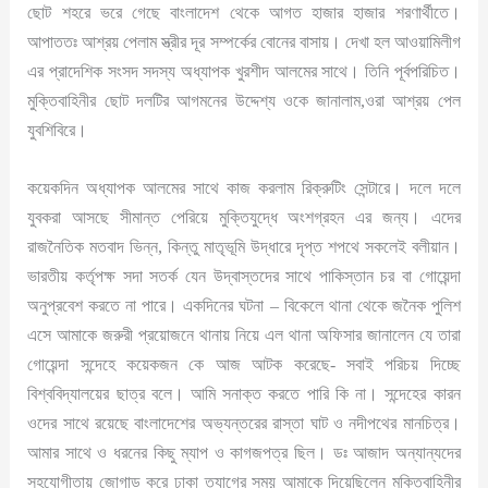
ছোট শহরে ভরে গেছে বাংলাদেশ থেকে আগত হাজার হাজার শরণার্থীতে।
আপাততঃ আশ্রয় পেলাম স্ত্রীর দূর সম্পর্কের বোনের বাসায়। দেখা হল আওয়ামিলীগ
এর প্রাদেশিক সংসদ সদস্য অধ্যাপক খুরশীদ আলমের সাথে। তিনি পূর্বপরিচিত।
মুক্তিবাহিনীর ছোট দলটির আগমনের উদ্দেশ্য ওকে জানালাম,ওরা আশ্রয় পেল
যুবশিবিরে।
কয়েকদিন অধ্যাপক আলমের সাথে কাজ করলাম রিক্রুটিং সেন্টারে। দলে দলে
যুবকরা আসছে সীমান্ত পেরিয়ে মুক্তিযুদ্ধে অংশগ্রহন এর জন্য। এদের
রাজনৈতিক মতবাদ ভিন্ন, কিন্তু মাতৃভূমি উদ্ধারে দৃপ্ত শপথে সকলেই বলীয়ান।
ভারতীয় কর্তৃপক্ষ সদা সতর্ক যেন উদ্বাস্তদের সাথে পাকিস্তান চর বা গোয়েন্দা
অনুপ্রবেশ করতে না পারে। একদিনের ঘটনা – বিকেলে থানা থেকে জনৈক পুলিশ
এসে আমাকে জরুরী প্রয়োজনে থানায় নিয়ে এল থানা অফিসার জানালেন যে তারা
গোয়েন্দা সন্দেহে কয়েকজন কে আজ আটক করেছে- সবাই পরিচয় দিচ্ছে
বিশ্ববিদ্যালয়ের ছাত্র বলে। আমি সনাক্ত করতে পারি কি না। সন্দেহের কারন
ওদের সাথে রয়েছে বাংলাদেশের অভ্যন্তরের রাস্তা ঘাট ও নদীপথের মানচিত্র।
আমার সাথে ও ধরনের কিছু ম্যাপ ও কাগজপত্র ছিল। ডঃ আজাদ অন্যান্যদের
সহযোগীতায় জোগাড় করে ঢাকা ত্যাগের সময় আমাকে দিয়েছিলেন মুক্তিবাহিনীর