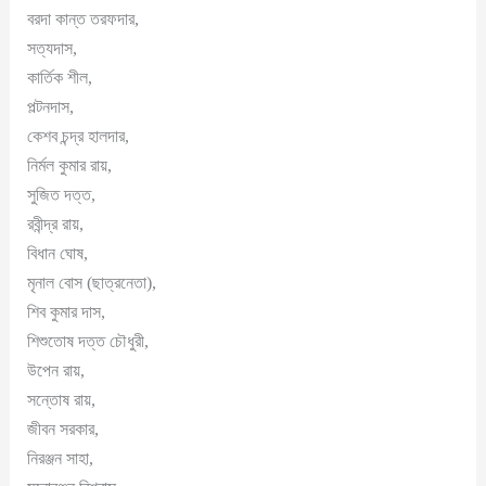
বরদা কান্ত তরফদার,
সত্যদাস,
কার্তিক শীল,
পল্টনদাস,
কেশব চন্দ্র হালদার,
নির্মল কুমার রায়,
সুজিত দত্ত,
রবীন্দ্র রায়,
বিধান ঘোষ,
মৃনাল বোস (ছাত্রনেতা),
শিব কুমার দাস,
শিশুতোষ দত্ত চৌধুরী,
উপেন রায়,
সন্তোষ রায়,
জীবন সরকার,
নিরঞ্জন সাহা,