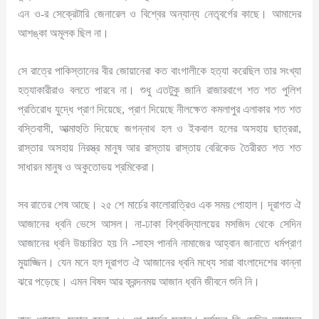
এন ও-র সেক্রেটারি জেনারেল ও বিশ্বের অন্যান্য নেতৃবর্গের কাছে। আমাদের
আশঙ্কা অমূলক ছিল না।
সে রাত্রে পাকিস্তানের বীর জোয়ানেরা কত বাংগালীকে হত্যা করেছিল তার সংখ্যা
হত্যাকারীরাও বলতে পারবে না। শুধু এতটুকু জানি রাজারবাগে শত শত পুলিশ
প্রতিরোধ যুদ্ধে প্রাণ দিয়েছে, প্রাণ দিয়েছে নীলক্ষেত কমলাপুর এলাকার শত শত
বস্তিবাসী, আত্মাহুতি দিয়েছে জগন্নাথ হল ও ইকবাল হলের অসহায় ছাত্ররা,
রাস্তার অসহায় নিরস্ত্র মানুষ আর রাস্তায় রাস্তায় বেরিকেড তৈরীরত শত শত
সাধারন মানুষ ও অকুতোভয় শ্রমিকেরা।
সব রাতের শেষ আছে। ২৫ শে মার্চের কালোরাত্রিও এক সময় পোহাল। দূরাগত ঐ
আজানের ধ্বনি ভেসে আসল। না-ঢাকা বিশ্ববিদ্যালয়ের মসজিদ থেকে সেদিন
আজানের ধ্বনি উচ্চারিত হয় নি -সাহস পাননি নামাজের আহ্বান জানাতে ধর্মপ্রাণ
মুয়াজ্জিন। যেন মনে হল দূরাগত ঐ আজানের ধ্বনি মধ্যে সারা বাংলাদেশের কান্না
ঝরে পড়েছে। এমন বিষদ আর ক্রন্দনময় আজান ধ্বনি জীবনে শুনি নি।