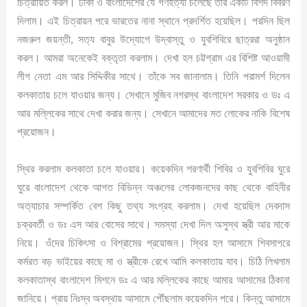
চিত্রায়িত করল। ঢাকা ও বাংলাদেশের যে গণহত্যা চলেছে তার একটি বিশদ বিবরণ
দিলাম। এই চিত্রায়ন পরে ভারতের নানা স্থানে প্রদর্শিত হয়েছিল। পরদিন ছিল
নজরুল জয়ন্তী, সত্য বাবুর উদ্যোগে উদ্বাস্তু ও যুবশিবিরে ছাত্ররা অনুষ্ঠান
করল। আমরা অনেকেই বক্তৃতা করলাম। দেখা হল চট্টগ্রাম এর বিশিষ্ট আওয়ামী
লীগ নেতা এম আর সিদ্দিকীর সাথে। তাঁকে সব জানালাম। তিনি পরামর্শ দিলেন
কলকাতায় চলে যাওয়ার জন্য। সেখানে মুজিব নগরস্থ বাংলাদেশ সরকার ও ডঃ এ
আর মল্লিকের সাথে দেখা করার জন্য। সেখানে আমাদের মত লোকের নাকি বিশেষ
প্রয়োজন।
স্থির করলাম কলকাতা চলে যাওয়ার। কয়েকদিন শরণার্থী শিবির ও যুবশিবির ঘুরে
ঘুরে বাংলাদেশ থেকে আগত বিভিন্ন অঞ্চলের লোকজনদের কাছ থেকে বাহিনীর
অত্যাচার সম্পর্কিত বেশ কিছু তথ্য সংগ্রহ করলাম। দেখা হয়েছিল দেবদাস
চক্রবর্তী ও ডঃ এস আর বোসের সাথে। সমস্যা দেখা দিল অসুস্থ স্ত্রী আর মাকে
নিয়ে। ওঁদের চিকিৎসা ও বিশ্রামের প্রয়োজন। স্থির হল আসামে শিবসাগরে
কর্মরত বড় ভাইয়ের কাছে মা ও স্ত্রীকে রেখে আমি কলকাতায় যাব। চিঠি লিখলাম
কলকাতাস্থ বাংলাদেশ মিশনে ডঃ এ আর মল্লিকের কাছে আমার আসামের ঠিকানা
জানিয়ে। প্রায় নিঃস্ব অবস্থায় আসামে পৌঁছলাম কয়েকদিন পরে। কিন্তু আসামে