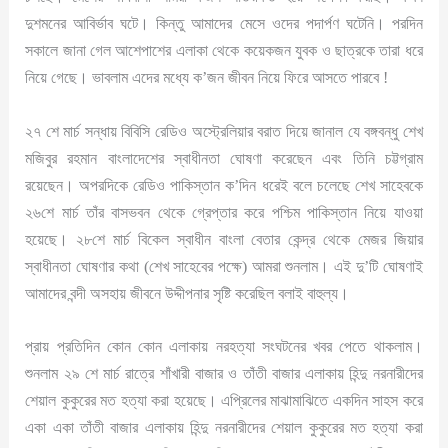
দুশমনের আবির্ভাব ঘটে। কিন্তু আমাদের মেসে ওদের পদার্পণ ঘটেনি। পরদিন
সকালে জানা গেল আশেপাশের এলাকা থেকে কয়েকজন যুবক ও ছাত্রকে তারা ধরে
নিয়ে গেছে। ভাবলাম এদের মধ্যে ক’জন জীবন নিয়ে ফিরে আসতে পারবে !
২৭ শে মার্চ সন্ধায় বিবিসি রেডিও অস্ট্রেলিয়ার বরাত দিয়ে জানাল যে বঙ্গবন্ধু শেখ
মজিবুর রহমান বাংলাদেশের স্বাধীনতা ঘোষণা করেছেন এবং তিনি চট্টগ্রাম
রয়েছেন। অপরদিকে রেডিও পাকিস্তান ক’দিন ধরেই বলে চলেছে শেখ সাহেবকে
২৬শে মার্চ তাঁর বাসভবন থেকে গ্রেপ্তার করে পশ্চিম পাকিস্তান নিয়ে যাওয়া
হয়েছে। ২৮শে মার্চ বিকেল স্বাধীন বাংলা বেতার কেন্দ্র থেকে মেজর জিয়ার
স্বাধীনতা ঘোষণার কথা (শেখ সাহেবের পক্ষে) আমরা শুনলাম। এই দু’টি ঘোষণাই
আমাদের বন্দী অসহায় জীবনে উদ্দীপনার সৃষ্টি করেছিল বলাই বাহুল্য।
প্রায় প্রতিদিন কোন কোন এলাকায় নরহত্যা সংঘটনের খবর পেতে থাকলাম।
শুনলাম ২৯ শে মার্চ রাত্রে শাঁখারী বাজার ও তাঁতী বাজার এলাকায় হিন্দু নরনারীদের
শেয়াল কুকুরের মত হত্যা করা হয়েছে। এপ্রিলের মাঝামাঝিতে একদিন সাহস করে
একা একা তাঁতী বাজার এলাকায় হিন্দু নরনারীদের শেয়াল কুকুরের মত হত্যা করা