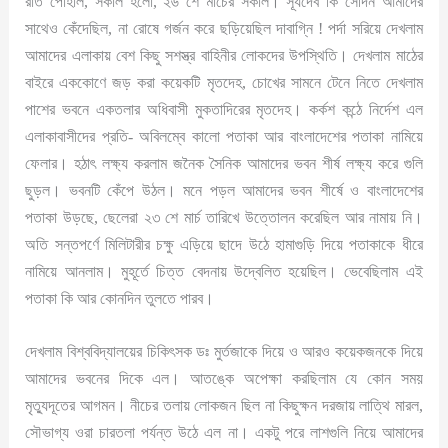
রাত পোহাল, সকাল হলো, ২৬ শে মার্চের সকাল। সূর্যদেব কি সেদিন আমাদের
সাথেও কেঁদেছিল, না রোষে গর্জন করে ছড়িয়েছিল দাবাগ্নি ! পর্দা সরিয়ে দেখলাম
আমাদের এলাকায় বেশ কিছু সশস্ত্র বাহিনীর লোকদের উপস্থিতি। দেখলাম মাঠের
বাইরে এককোণে জড় করা কয়েকটি মৃতদেহ, চোখের সামনে টেনে নিতে দেখলাম
পাশের ভবনে একতলার অধিবাসী মুকতাদিরের মৃতদেহ। কর্কশ কন্ঠে নির্দেশ এল
এলাকাবাসীদের প্রতি- অবিলম্বে কালো পতাকা আর বাংলাদেশের পতাকা নামিয়ে
ফেলার। হঠাৎ লক্ষ্য করলাম জনৈক সৈনিক আমাদের ভবন শীর্ষ লক্ষ্য করে গুলি
ছুড়ল। ভবনটি কেঁপে উঠল। মনে পড়ল আমাদের ভবন শীর্ষে ও বাংলাদেশের
পতাকা উড়ছে, ছেলেরা ২৩ শে মার্চ তারিখে উত্তোলন করেছিল আর নামায় নি।
অতি সন্তপর্ণে মিলিটারীর চক্ষু এড়িয়ে ছাদে উঠে হামাগুড়ি দিয়ে পতাকাকে ধীরে
নামিয়ে আনলাম। মুহূর্তে চিত্ত বেদনায় উদ্বেলিত হয়েছিল। ভেবেছিলাম এই
পতাকা কি আর কোনদিন তুলতে পারব।
দেখলাম বিশ্ববিদ্যালয়ের চিকিৎসক ডঃ মুর্তজাকে দিয়ে ও আরও কয়েকজনকে দিয়ে
আমাদের ভবনের দিকে এল। আতঙ্কে অপেক্ষা করছিলাম যে কোন সময়
মৃত্যুদূতের আগমন। নীচের তলায় লোকজন ছিল না কিছুক্ষন দরজায় লাত্থি মারল,
সৌভাগ্য ওরা চারতলা পর্যন্ত উঠে এল না। একটু পরে লাশগুলি নিয়ে আমাদের