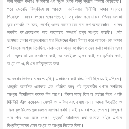
নানা স্থানে কখনও সপরিবারে এক স্থান থেকে অন্য স্থানে পালিয়ে বেড়িয়েছি।
পরে জেনেছি বিশ্ববিদ্যালয় আবাসে একাধিকবার মিলিটারী আমার সন্ধানে
গিয়েছিল। বহুবার বিপদের মধ্যে পড়েছি। তবু সাহস করে ঢাকার বিভিন্ন এলাকা
ঘুরে দেখেছি সে সময়, দেখেছি ওদের অত্যাচারের নানা রূপ অসহায়ভাবে। ওদের
নারকীয় কাণ্ডকারখানা আর অত্যাচার সম্পর্কে তথ্য সংগ্রহ করেছি। সেই
দুঃসময়ে ঢাকার আত্নগোপনে যারা নিজেদের জীবন বিপন্ন করে আমাকে এবং আমার
পরিবারকে আশ্রয় দিয়েছিল, নানাভাবে সাহায্য করেছিল তাদের কথা কোনদিন ভুলব
না। ভুলব না ডঃ আজাদের কথা, ডঃ ওবাইদুল হকের কথা, ডঃ মুর্তজার কথা,
অধ্যাপক এ, বি এম হাবিবুল্লাহর কথা।
অনেকবার বিপদের মধ্যে পড়েছি। একদিনের কথা বলি- দিনটি ছিল ১১ ই এপ্রিল।
ধানমন্ডি আবাসিক এলাকায় এক পরিচিত বন্ধু পাট ব্যবসায়ীর ওখানে সপরিবার
আশ্রয় নিয়েছিলাম কয়েক দিন আগে। বিকাল সাড়ে তিন বা চারটার দিকে একটি
মিলিটারী জীপ কয়েকজন সেপাই ও অফিসারসহ বাসায় এল। আমরা উৎকন্ঠিত ও
শঙ্কাকুল চিত্তে অন্দরমহলে অপেক্ষা করছি। এই বুঝি ধরা পড়ে গেলাম। কিছুক্ষণ
পরে পরে ওরা চলে গেল। গৃহকর্তা জানালেন ওরা জানতে চাইল এখানে
বিশ্ববিদ্যালয়ের কোন অধ্যাপক আশ্রয় নিয়েছে কিনা।